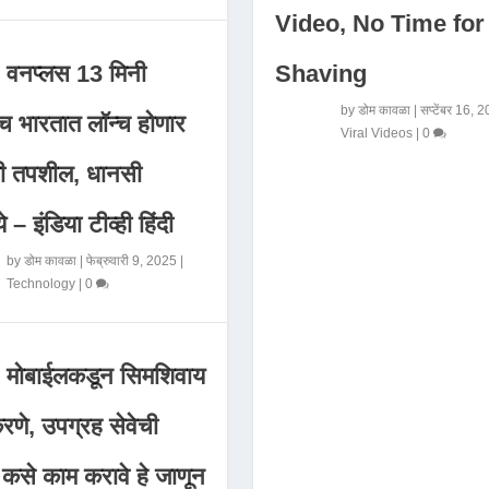
Video, No Time for
Shaving
वनप्लस 13 मिनी
by
डोम कावळा
|
सप्टेंबर 16, 
 भारतात लॉन्च होणार
Viral Videos
|
0
मी तपशील, धानसी
ये – इंडिया टीव्ही हिंदी
by
डोम कावळा
|
फेब्रुवारी 9, 2025
|
Technology
|
0
मोबाईलकडून सिमशिवाय
णे, उपग्रह सेवेची
 कसे काम करावे हे जाणून