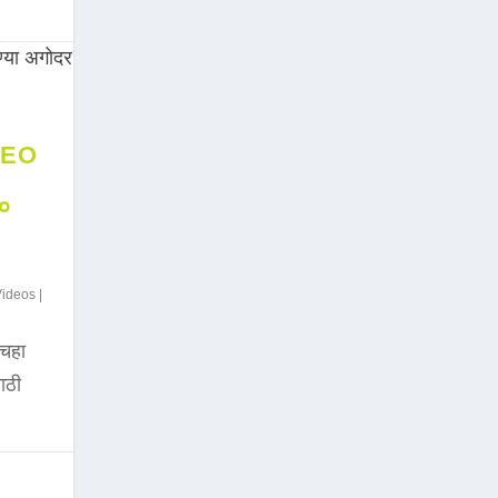
DEO
००
Videos
|
चहा
साठी