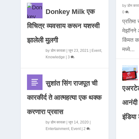
by
डोम काव
Donkey Milk एक
0
प्रतिमा
विचित्र व्यवसाय करून यशस्वी
मेझॉनन
झालेली मुलगी
किंमत 
मध्ये...
by
डोम कावळा
|
जून 23, 2021
|
Event
,
Knowledge
|
3
सुशांत सिंग राजपूत ची
एअरटेल
कारकीर्द ते आत्महत्या एक थक्क
आनंदी व
करणारा प्रवास
इंडिया ट
by
डोम कावळा
|
जून 14, 2020
|
Entertainment
,
Event
|
2