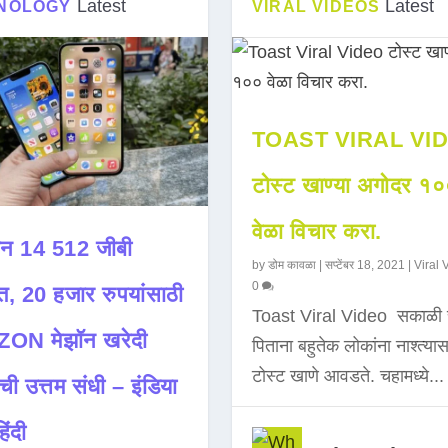
Latest
Latest
NOLOGY
VIRAL VIDEOS
TOAST VIRAL VI
टोस्ट खाण्या अगोदर १
वेळा विचार करा.
न 14 512 जीबी
by
डोम कावळा
|
सप्टेंबर 18, 2021
|
Viral 
0
त, 20 हजार रुपयांसाठी
Toast Viral Video सकाळी 
ON मेझॉन खरेदी
पिताना बहुतेक लोकांना नाश्त्या
टोस्ट खाणे आवडते. चहामध्ये...
ची उत्तम संधी – इंडिया
िंदी