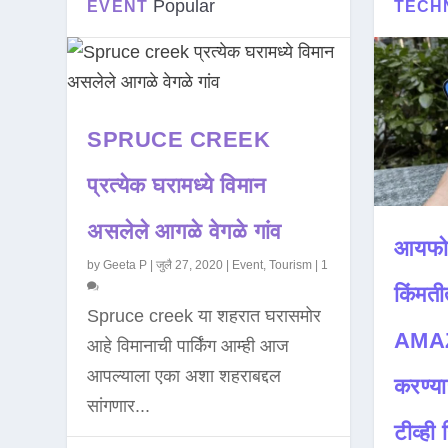
Popular
EVENT
TECH
SPRUCE CREEK
प्रत्येक घरामध्ये विमान
असलेले आगळे वेगळे गांव
आयफो
by
Geeta P
|
जुलै 27, 2020
|
Event
,
Tourism
|
1
किंमती
Spruce creek या शहरात घरासमोर
AMAZ
आहे विमानाची पार्किंग आम्ही आज
आपल्याला एका अशा शहराबद्दल
करण्या
सांगणार...
टीव्ही ह