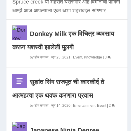
Spruce creek या शहरात घरासमोर आहे विमानाची पार्किंग
आम्ही आज आपल्याला एका अशा शहराबद्दल सांगणार...
Donkey Milk एक विचित्र व्यवसाय
करून यशस्वी झालेली मुलगी
by
डोम कावळा
|
जून 23, 2021
|
Event
,
Knowledge
|
3
सुशांत सिंग राजपूत ची कारकीर्द ते
आत्महत्या एक थक्क करणारा प्रवास
by
डोम कावळा
|
जून 14, 2020
|
Entertainment
,
Event
|
2
Japanese Ninja Degree