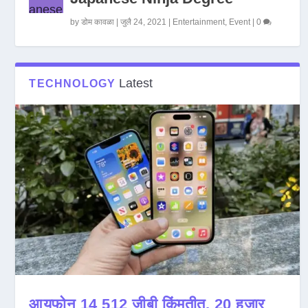
by
डोम कावळा
|
जुलै 24, 2021
|
Entertainment
,
Event
|
0
Latest
TECHNOLOGY
आयफोन 14 512 जीबी किंमतीत, 20 हजार