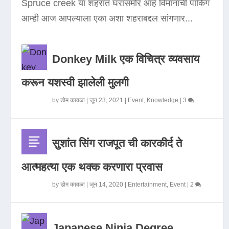
Spruce creek या शहरात घरासमोर आहे विमानाची पार्किंग
आम्ही आज आपल्याला एका अशा शहराबद्दल सांगणार...
Donkey Milk एक विचित्र व्यवसाय
करून यशस्वी झालेली मुलगी
by
डोम कावळा
|
जून 23, 2021
|
Event
,
Knowledge
|
3
सुशांत सिंग राजपूत ची कारकीर्द ते
आत्महत्या एक थक्क करणारा प्रवास
by
डोम कावळा
|
जून 14, 2020
|
Entertainment
,
Event
|
2
Japanese Ninja Degree