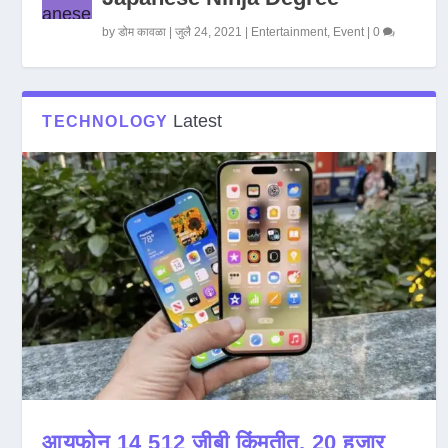
by
डोम कावळा
|
जुलै 24, 2021
|
Entertainment
,
Event
|
0
Latest
TECHNOLOGY
आयफोन 14 512 जीबी किंमतीत, 20 हजार