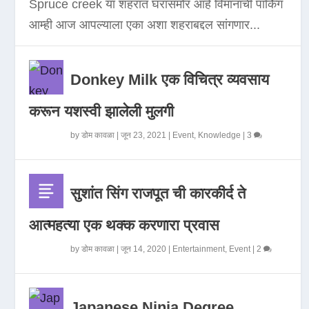
Spruce creek या शहरात घरासमोर आहे विमानाची पार्किंग
आम्ही आज आपल्याला एका अशा शहराबद्दल सांगणार...
Donkey Milk एक विचित्र व्यवसाय
करून यशस्वी झालेली मुलगी
by
डोम कावळा
|
जून 23, 2021
|
Event
,
Knowledge
|
3
सुशांत सिंग राजपूत ची कारकीर्द ते
आत्महत्या एक थक्क करणारा प्रवास
by
डोम कावळा
|
जून 14, 2020
|
Entertainment
,
Event
|
2
Japanese Ninja Degree