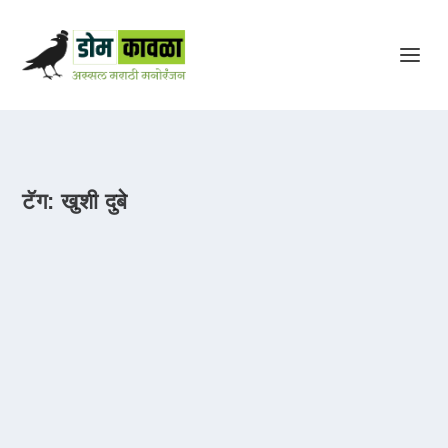
टॅग:
खुशी दुबे