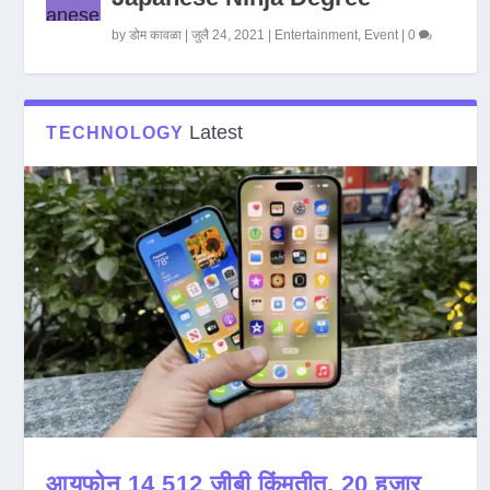
by
डोम कावळा
|
जुलै 24, 2021
|
Entertainment
,
Event
|
0
Latest
TECHNOLOGY
आयफोन 14 512 जीबी किंमतीत, 20 हजार