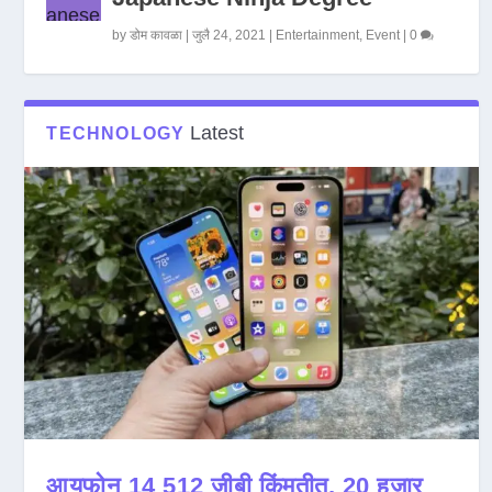
by
डोम कावळा
|
जुलै 24, 2021
|
Entertainment
,
Event
|
0
Latest
TECHNOLOGY
आयफोन 14 512 जीबी किंमतीत, 20 हजार