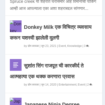
Spruce creek या शहरात घरासमोर आहे विमानाची पार्किंग
आम्ही आज आपल्याला एका अशा शहराबद्दल सांगणार...
Donkey Milk एक विचित्र व्यवसाय
करून यशस्वी झालेली मुलगी
by
डोम कावळा
|
जून 23, 2021
|
Event
,
Knowledge
|
3
सुशांत सिंग राजपूत ची कारकीर्द ते
आत्महत्या एक थक्क करणारा प्रवास
by
डोम कावळा
|
जून 14, 2020
|
Entertainment
,
Event
|
2
Japanese Ninja Degree