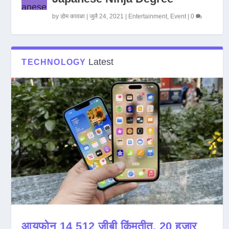
by
डोम कावळा
|
जुलै 24, 2021
|
Entertainment
,
Event
|
0
Latest
TECHNOLOGY
आयफोन 14 512 जीबी किंमतीत, 20 हजार