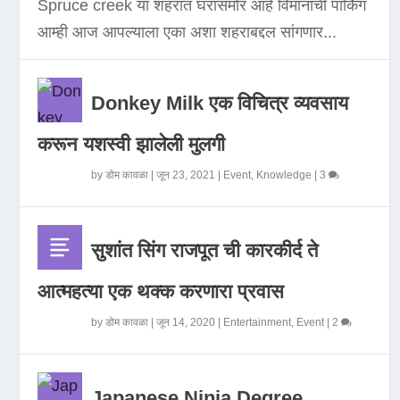
Spruce creek या शहरात घरासमोर आहे विमानाची पार्किंग
आम्ही आज आपल्याला एका अशा शहराबद्दल सांगणार...
Donkey Milk एक विचित्र व्यवसाय
करून यशस्वी झालेली मुलगी
by
डोम कावळा
|
जून 23, 2021
|
Event
,
Knowledge
|
3
सुशांत सिंग राजपूत ची कारकीर्द ते
आत्महत्या एक थक्क करणारा प्रवास
by
डोम कावळा
|
जून 14, 2020
|
Entertainment
,
Event
|
2
Japanese Ninja Degree