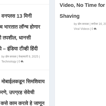
Video, No Time for
Shaving
वनप्लस 13 मिनी
by
डोम कावळा
|
सप्टेंबर 16, 
 भारतात लॉन्च होणार
Viral Videos
|
0
मी तपशील, धानसी
ये – इंडिया टीव्ही हिंदी
by
डोम कावळा
|
फेब्रुवारी 9, 2025
|
Technology
|
0
मोबाईलकडून सिमशिवाय
णे, उपग्रह सेवेची
 कसे काम करावे हे जाणून