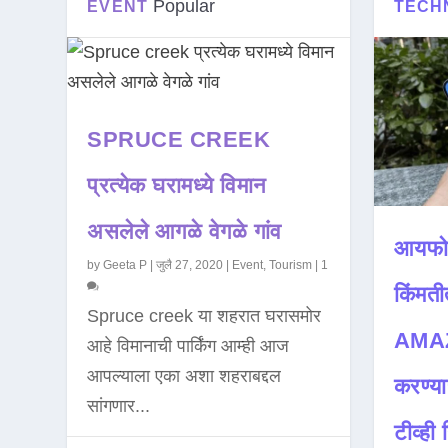
Popular
EVENT
TECH
SPRUCE CREEK
प्रत्येक घरामध्ये विमान
असलेले आगळे वेगळे गांव
आयफो
by
Geeta P
|
जुलै 27, 2020
|
Event
,
Tourism
|
1
किंमती
Spruce creek या शहरात घरासमोर
AMAZ
आहे विमानाची पार्किंग आम्ही आज
आपल्याला एका अशा शहराबद्दल
करण्या
सांगणार...
टीव्ही ह