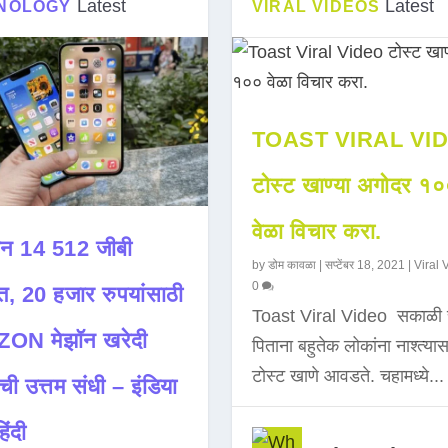
Latest
Latest
NOLOGY
VIRAL VIDEOS
TOAST VIRAL VI
टोस्ट खाण्या अगोदर १
वेळा विचार करा.
न 14 512 जीबी
by
डोम कावळा
|
सप्टेंबर 18, 2021
|
Viral 
0
त, 20 हजार रुपयांसाठी
Toast Viral Video सकाळी 
ON मेझॉन खरेदी
पिताना बहुतेक लोकांना नाश्त्या
टोस्ट खाणे आवडते. चहामध्ये...
ची उत्तम संधी – इंडिया
िंदी