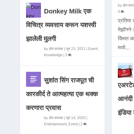
by
डोम काव
Donkey Milk एक
0
प्रतिमा
विचित्र व्यवसाय करून यशस्वी
मेझॉनन
झालेली मुलगी
किंमत 
मध्ये...
by
डोम कावळा
|
जून 23, 2021
|
Event
,
Knowledge
|
3
सुशांत सिंग राजपूत ची
एअरटेल
कारकीर्द ते आत्महत्या एक थक्क
आनंदी व
करणारा प्रवास
इंडिया ट
by
डोम कावळा
|
जून 14, 2020
|
Entertainment
,
Event
|
2