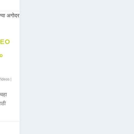
DEO
००
Videos
|
चहा
साठी