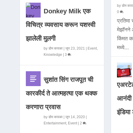
by
डोम काव
Donkey Milk एक
0
प्रतिमा
विचित्र व्यवसाय करून यशस्वी
मेझॉनन
झालेली मुलगी
किंमत 
मध्ये...
by
डोम कावळा
|
जून 23, 2021
|
Event
,
Knowledge
|
3
सुशांत सिंग राजपूत ची
एअरटेल
कारकीर्द ते आत्महत्या एक थक्क
आनंदी व
करणारा प्रवास
इंडिया ट
by
डोम कावळा
|
जून 14, 2020
|
Entertainment
,
Event
|
2