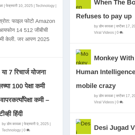
When The B
ळा
|
फेब्रुवारी 10, 2025
|
Technology
|
Refuses to pay up
 स्रोत: फाइल फोटो Amazon
by
डोम कावळा
|
सप्टेंबर 17, 
े आयफोन 14 512 जीबीची
Viral Videos
|
0
कमी केली. जर आपण 2025
Monkey With
Human Intelligence
या 7 रिचार्ज योजना
mobile crazy
च्या 100 पेक्षा कमी
by
डोम कावळा
|
सप्टेंबर 17, 
ापरकर्त्यांपेक्षा कमी –
Viral Videos
|
0
ीव्ही हिंदी
by
डोम कावळा
|
फेब्रुवारी 9, 2025
|
Desi Jugad V
Technology
|
0