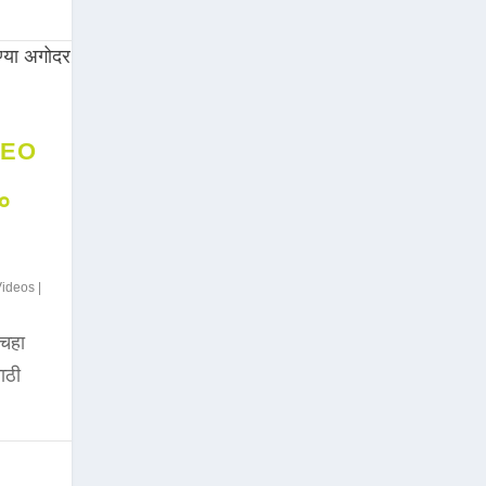
DEO
००
Videos
|
चहा
साठी