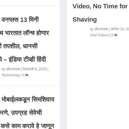
Video, No Time for
Shaving
वनप्लस 13 मिनी
by
डोम कावळा
|
सप्टेंबर 16, 
 भारतात लॉन्च होणार
Viral Videos
|
0
मी तपशील, धानसी
ये – इंडिया टीव्ही हिंदी
by
डोम कावळा
|
फेब्रुवारी 9, 2025
|
Technology
|
0
मोबाईलकडून सिमशिवाय
णे, उपग्रह सेवेची
 कसे काम करावे हे जाणून