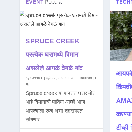
Popular
EVENT
TECH
SPRUCE CREEK
प्रत्येक घरामध्ये विमान
असलेले आगळे वेगळे गांव
आयफो
by
Geeta P
|
जुलै 27, 2020
|
Event
,
Tourism
|
1
किंमती
Spruce creek या शहरात घरासमोर
AMAZ
आहे विमानाची पार्किंग आम्ही आज
आपल्याला एका अशा शहराबद्दल
करण्या
सांगणार...
टीव्ही ह