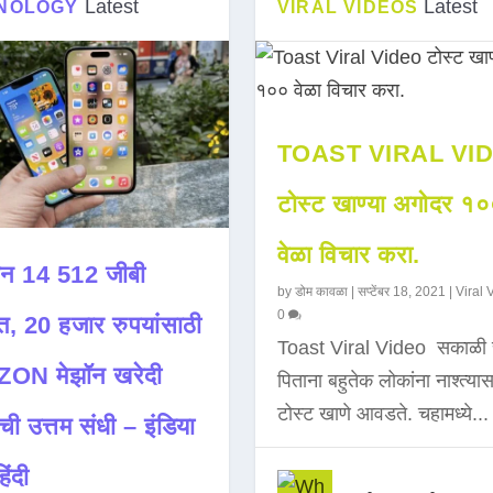
Latest
Latest
NOLOGY
VIRAL VIDEOS
TOAST VIRAL VI
टोस्ट खाण्या अगोदर १
वेळा विचार करा.
न 14 512 जीबी
by
डोम कावळा
|
सप्टेंबर 18, 2021
|
Viral 
0
त, 20 हजार रुपयांसाठी
Toast Viral Video सकाळी 
ON मेझॉन खरेदी
पिताना बहुतेक लोकांना नाश्त्या
टोस्ट खाणे आवडते. चहामध्ये...
ची उत्तम संधी – इंडिया
िंदी