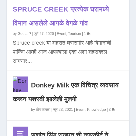
SPRUCE CREEK प्रत्येक घरामध्ये
विमान असलेले आगळे वेगळे गांव
by
Geeta P
|
जुलै 27, 2020
|
Event
,
Tourism
|
1
Spruce creek या शहरात घरासमोर आहे विमानाची
पार्किंग आम्ही आज आपल्याला एका अशा शहराबद्दल
सांगणार...
Donkey Milk एक विचित्र व्यवसाय
करून यशस्वी झालेली मुलगी
by
डोम कावळा
|
जून 23, 2021
|
Event
,
Knowledge
|
3
सुशांत सिंग राजपूत ची कारकीर्द ते