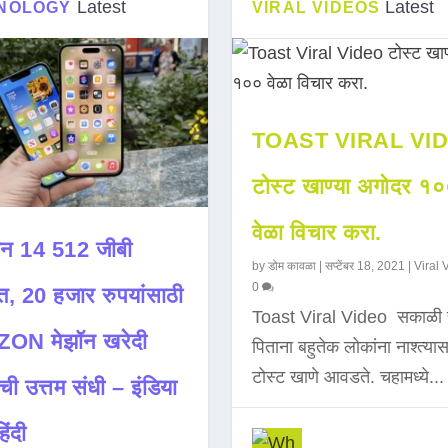
Latest
Latest
NOLOGY
VIRAL VIDEOS
TOAST VIRAL VI
टोस्ट खाण्या अगोदर १
वेळा विचार करा.
न 14 512 जीबी
by
डोम कावळा
|
सप्टेंबर 18, 2021
|
Viral 
0
त, 20 हजार रुपयांसाठी
Toast Viral Video सकाळी 
ON मेझॉन खरेदी
पिताना बहुतेक लोकांना नाश्त्या
टोस्ट खाणे आवडते. चहामध्ये...
ची उत्तम संधी – इंडिया
िंदी