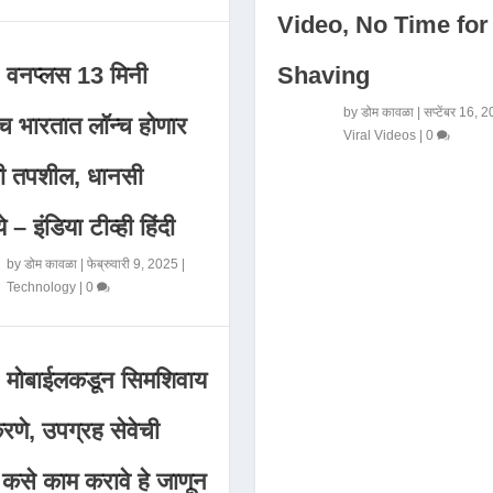
Video, No Time for
Shaving
वनप्लस 13 मिनी
by
डोम कावळा
|
सप्टेंबर 16, 
 भारतात लॉन्च होणार
Viral Videos
|
0
मी तपशील, धानसी
ये – इंडिया टीव्ही हिंदी
by
डोम कावळा
|
फेब्रुवारी 9, 2025
|
Technology
|
0
मोबाईलकडून सिमशिवाय
णे, उपग्रह सेवेची
 कसे काम करावे हे जाणून