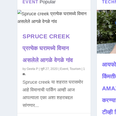
Popular
EVENT
TECH
SPRUCE CREEK
प्रत्येक घरामध्ये विमान
असलेले आगळे वेगळे गांव
आयफो
by
Geeta P
|
जुलै 27, 2020
|
Event
,
Tourism
|
1
किंमती
Spruce creek या शहरात घरासमोर
AMAZ
आहे विमानाची पार्किंग आम्ही आज
आपल्याला एका अशा शहराबद्दल
करण्या
सांगणार...
टीव्ही ह