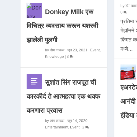
by
डोम काव
Donkey Milk एक
0
प्रतिमा
विचित्र व्यवसाय करून यशस्वी
मेझॉनन
झालेली मुलगी
किंमत 
मध्ये...
by
डोम कावळा
|
जून 23, 2021
|
Event
,
Knowledge
|
3
सुशांत सिंग राजपूत ची
एअरटेल
कारकीर्द ते आत्महत्या एक थक्क
आनंदी व
करणारा प्रवास
इंडिया ट
by
डोम कावळा
|
जून 14, 2020
|
Entertainment
,
Event
|
2