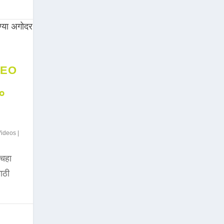
DEO
००
Videos
|
चहा
साठी