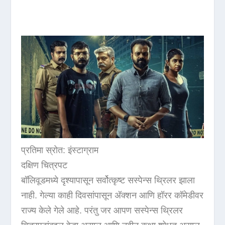
प्रतिमा स्रोत: इंस्टाग्राम
दक्षिण चित्रपट
बॉलिवूडमध्ये दृश्यापासून सर्वोत्कृष्ट सस्पेन्स थ्रिलर झाला
नाही. गेल्या काही दिवसांपासून अ‍ॅक्शन आणि हॉरर कॉमेडीवर
राज्य केले गेले आहे. परंतु जर आपण सस्पेन्स थ्रिलर