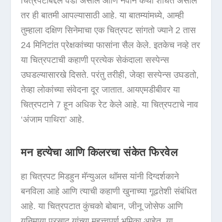
चित्रपटांबद्दल वेडा असाल आणि नवीन कथा शोधत असाल
तर ही बातमी आपल्यासाठी आहे. या बातम्यांमध्ये, आम्ही
तुम्हाला दक्षिण सिनेमाचा एक चित्रपट सांगतो ज्याने 2 तास
24 मिनिटांत प्रेक्षकांच्या फासांना सैल केले. इतकेच नव्हे तर
या चित्रपटाची कहाणी प्रत्येक सेकंदाला सस्पेन्स
उघडल्यासारखे दिसते. परंतु तरीही, जेव्हा सस्पेन्स उघडतो,
तेव्हा लोकांच्या संवेदना दूर जातात. आयएमडीबीवर या
चित्रपटाने 7 हून अधिक रेट केले आहे. या चित्रपटाचे नाव
‘अंजाम पाथिरा’ आहे.
मन हत्येचा आणि किलरचा संकेत फिरवेल
हा चित्रपट मिडहुन मॅन्युअल थॉमस यांनी दिग्दर्शकाने
बनविला आहे आणि त्याची कहाणी खुनाच्या गूढतेशी संबंधित
आहे. या चित्रपटात कुंचको बोबान, जीनू जोसेफ आणि
युनिमाया प्रसाद यांच्या महत्त्वपूर्ण भूमिका आहेत. या