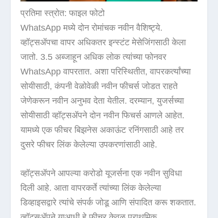
प्रतिमा स्त्रोत: फाइल फोटो
WhatsApp मध्ये दोन रोमांचक नवीन वैशिष्ट्ये.
व्हॉट्सॲपचा वापर अधिकतर इन्स्टंट मेसेजिंगसाठी केला
जातो. 3.5 अब्जाहून अधिक लोक त्यांच्या फोनवर
WhatsApp वापरतात. अशा परिस्थितीत, वापरकर्त्यांच्या
सोयीसाठी, कंपनी वेळोवेळी नवीन फीचर्स जोडत राहते
जेणेकरून नवीन अनुभव देता येतील. दरम्यान, युजर्सच्या
सोयीसाठी व्हॉट्सॲपने दोन नवीन फिचर्स आणले आहेत.
यामध्ये एक फीचर बिझनेस अकाऊंट रनिंगसाठी आहे तर
दुसरे फीचर लिंक केलेल्या उपकरणांसाठी आहे.
व्हॉट्सॲपने आपल्या करोडो यूजर्सना एक नवीन सुविधा
दिली आहे. आता वापरकर्ते त्यांच्या लिंक केलेल्या
डिव्हाइसद्वारे त्यांचे संपर्क जोडू आणि संपादित करू शकतात.
व्हॉट्सॲपने याआधी हे फीचर केवळ प्राथमिक