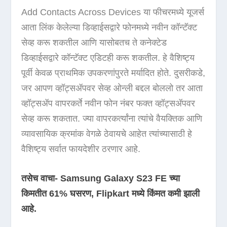
Add Contacts Across Devices या फीचरमध्ये यूजर्स
आता लिंक केलेल्या डिव्हाईसद्वारे फोनमध्ये नवीन कॉन्टॅक्ट
सेव्ह करू शकतील आणि यासोबतच ते कनेक्टेड
डिव्हाईसद्वारे कॉन्टॅक्ट एडिटही करू शकतील. हे वैशिष्ट्य
पूर्वी केवळ प्राथमिक उपकरणांपुरते मर्यादित होते. दुसरीकडे,
जर आपण व्हॉट्सॲपवर सेव्ह ओन्ली बद्दल बोललो तर आता
व्हॉट्सॲप वापरकर्ते नवीन फोन नंबर फक्त व्हॉट्सॲपवर
सेव्ह करू शकतात. ज्या वापरकर्त्यांना त्यांचे वैयक्तिक आणि
व्यावसायिक क्रमांक वेगळे ठेवायचे आहेत त्यांच्यासाठी हे
वैशिष्ट्य सर्वात फायदेशीर ठरणार आहे.
तसेच वाचा- Samsung Galaxy S23 FE च्या
किमतीत 61% घसरण, Flipkart मध्ये किंमत कमी झाली
आहे.