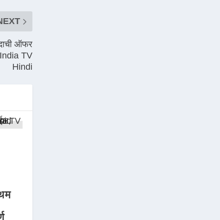
NEXT
 पदाची ऑफर
– India TV
Hindi
थम
्ण