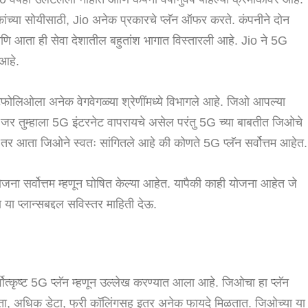
ांच्या सोयीसाठी, Jio अनेक प्रकारचे प्लॅन ऑफर करते. कंपनीने दोन
ी आणि आता ही सेवा देशातील बहुतांश भागात विस्तारली आहे. Jio ने 5G
 आहे.
र्टफोलिओला अनेक वेगवेगळ्या श्रेणींमध्ये विभागले आहे. जिओ आपल्या
र तुम्हाला 5G इंटरनेट वापरायचे असेल परंतु 5G च्या बाबतीत जिओचे
, तर आता जिओने स्वतः सांगितले आहे की कोणते 5G प्लॅन सर्वोत्तम आहेत.
ा सर्वोत्तम म्हणून घोषित केल्या आहेत. यापैकी काही योजना आहेत जे
या या प्लान्सबद्दल सविस्तर माहिती देऊ.
्वोत्कृष्ट 5G प्लॅन म्हणून उल्लेख करण्यात आला आहे. जिओचा हा प्लॅन
घ वैधता, अधिक डेटा, फ्री कॉलिंगसह इतर अनेक फायदे मिळतात. जिओच्या या