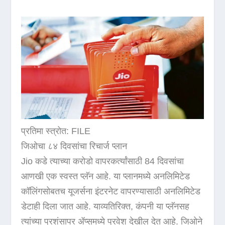
प्रतिमा स्त्रोत: FILE
जिओचा ८४ दिवसांचा रिचार्ज प्लान
Jio कडे त्याच्या करोडो वापरकर्त्यांसाठी 84 दिवसांचा
आणखी एक स्वस्त प्लॅन आहे. या प्लानमध्ये अनलिमिटेड
कॉलिंगसोबतच यूजर्सना इंटरनेट वापरण्यासाठी अनलिमिटेड
डेटाही दिला जात आहे. याव्यतिरिक्त, कंपनी या प्लॅनसह
त्यांच्या प्रशंसापर ॲप्समध्ये प्रवेश देखील देत आहे. जिओने