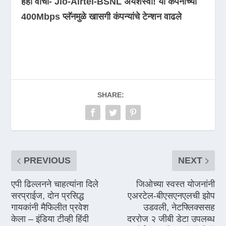
हेही वाचा- Jio-Airtel-BSNL अयशस्वी! या कंपनीच्या
400Mbps प्लॅनमुळे खासगी कंपन्यांचे टेन्शन वाढले
SHARE:
PREVIOUS
NEXT
एपी ढिल्लनने चाहत्यांना दिले
जिओच्या स्वस्त योजनांनी
सरप्राईज, दोन प्रसिद्ध
एअरटेल-बीएसएनएलची झोप
गायकांनी मैफिलीत प्रवेश
उडवली, नेटफ्लिक्ससह
केला – इंडिया टीव्ही हिंदी
दररोज २ जीबी डेटा उपलब्ध