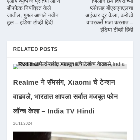
एआय व्युत्पन्न प्रतिमा आणि
जिओने 84 दिवसांच्या
डीपफेक नियंत्रित केले
प्लॅनसह बीएसएनएलचा
जातील, गुगल आणले नवीन
अहंकार दूर केला, करोडो
टूल – इंडिया टीव्ही हिंदी
वापरकर्ते मजा करतात –
इंडिया टीव्ही हिंदी
RELATED POSTS
Realme ने सॅमसंग, Xiaomi चे टेन्शन
वाढवले, भारतात आपला सर्वात मजबूत फोन
लॉन्च केला – India TV Hindi
26/11/2024