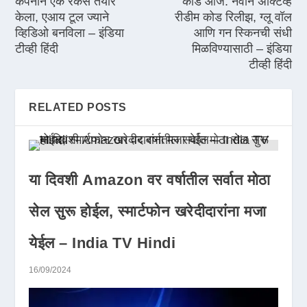
कंपनीने एक रकस तयार
कोड आज: नवीन अ‍ॅक्टिव्ह
केला, एआय टूल ज्याने
रीडीम कोड रिलीझ, ग्लू वॉल
व्हिडिओ बनविला – इंडिया
आणि गन स्किनची संधी
टीव्ही हिंदी
मिळविण्यासाठी – इंडिया
टीव्ही हिंदी
RELATED POSTS
या दिवशी Amazon वर वर्षातील सर्वात मोठा
सेल सुरू होईल, स्मार्टफोन खरेदीदारांना मजा
येईल – India TV Hindi
16/09/2024