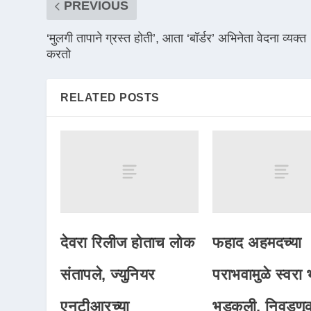
PREVIOUS
‘मुलगी तापाने ग्रस्त होती’, आता ‘बॉर्डर’ अभिनेता वेदना व्यक्त
करतो
RELATED POSTS
देवरा रिलीज होताच लोक
फहाद अहमदच्या
संतापले, ज्युनियर
पराभवामुळे स्वरा
एनटीआरच्या
भडकली, निवडणू