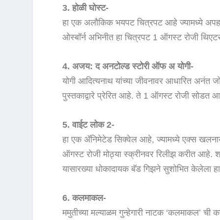
3. होळी घोस्ट-
हा एक अलौकिक भयपट चित्रपट आहे ज्यामध्ये अपहर
ओस्बॉर्न अभिनीत हा चित्रपट 1 ऑगस्ट रोजी थिएटरमध
4. अजय: द अनटोल्ड स्टोरी ऑफ अ योगी-
योगी आदित्यनाथ यांच्या जीवनावर आधारित अनंत जोशी
पुस्तकाद्वारे प्रेरित आहे. ते 1 ऑगस्ट रोजी सोडत आहे
5. वाईट लोक 2-
हा एक अ‍ॅनिमेटेड सिक्वेल आहे, ज्यामध्ये एक्स खलन
ऑगस्ट रोजी मोठ्या स्क्रीनवर रिलीझ करीत आहे. श्री व
यासारख्या धोकादायक बॅड गिझने सुशोभित केलेला हा स
6. कलमाकल-
ममुतीच्या मल्याळम गुन्हेगारी नाटक ‘कलमाकल’ ची 