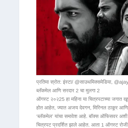
प्रतिमा स्रोत: इंस्टा/ @साउथमिक्समेडिया, @a
ब्लॅकमेल आणि सरदार 2 चा मुलगा 2
ऑगस्ट २०२25 हा महिना या चित्रपटाच्या जगात खू
होत आहेत, ज्यात अजय देवगन, मिरिनल ठाकूर आणि रव
‘ब्लॅकमेल’ यांचा समावेश आहे. बॉक्स ऑफिसवर अशी संघर्
चित्रपट प्रदर्शित झाले आहेत. आता 1 ऑगस्ट रोजी 