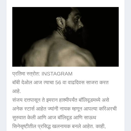
प्रतिमा स्त्रोत: INSTAGRAM
बॉबी देओल आज त्याचा 56 वा वाढदिवस साजरा करत
आहे.
संजय दत्तपासून ते इमरान हाश्मीपर्यंत बॉलिवूडमध्ये असे
अनेक स्टार्स आहेत ज्यांनी नायक म्हणून आपल्या करिअरची
सुरुवात केली आणि आज बॉलिवूड आणि साऊथ
सिनेसृष्टीतील प्रसिद्ध खलनायक बनले आहेत. काही,