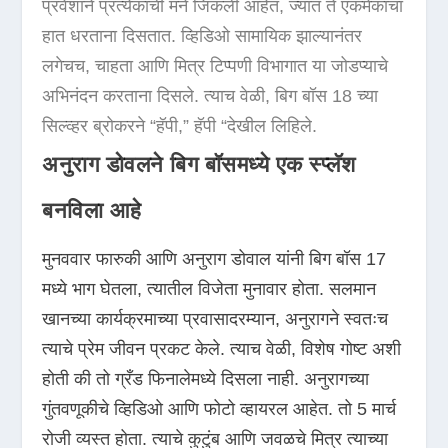
प्रवेशाने प्रत्येकाची मने जिंकली आहेत, ज्यात ते एकमेकांचा
हात धरताना दिसतात. व्हिडिओ सामायिक झाल्यानंतर
लगेचच, चाहता आणि मित्र टिप्पणी विभागात या जोडप्याचे
अभिनंदन करताना दिसले. त्याच वेळी, बिग बॉस 18 च्या
सिल्व्हर ब्रोकरने “हॅपी,” हॅपी “देखील लिहिले.
अनुराग डोवलने बिग बॉसमध्ये एक स्प्लॅश
बनविला आहे
मुनववार फारुकी आणि अनुराग डोवाल यांनी बिग बॉस 17
मध्ये भाग घेतला, त्यातील विजेता मुनावार होता. सलमान
खानच्या कार्यक्रमाच्या प्रवासादरम्यान, अनुरागने स्वतःच
त्याचे प्रेम जीवन प्रकट केले. त्याच वेळी, विशेष गोष्ट अशी
होती की तो ग्रँड फिनालेमध्ये दिसला नाही. अनुरागच्या
गुंतवणूकीचे व्हिडिओ आणि फोटो व्हायरल आहेत. तो 5 मार्च
रोजी व्यस्त होता. त्याचे कुटुंब आणि जवळचे मित्र त्याच्या