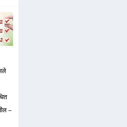
सले
धित
ोतील –