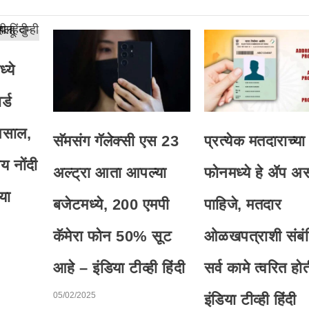
्ये
्ड
असाल,
सॅमसंग गॅलेक्सी एस 23
प्रत्येक मतदाराच्या
य नोंदी
अल्ट्रा आता आपल्या
फोनमध्ये हे ॲप अ
या
बजेटमध्ये, 200 एमपी
पाहिजे, मतदार
कॅमेरा फोन 50% सूट
ओळखपत्राशी संबं
आहे – इंडिया टीव्ही हिंदी
सर्व कामे त्वरित ह
05/02/2025
इंडिया टीव्ही हिंदी