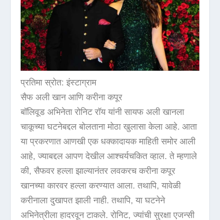
प्रतिमा स्रोत: इंस्टाग्राम
सैफ अली खान आणि करीना कपूर
बॉलिवूड अभिनेता रोनिट रॉय यांनी सायफ अली खानला
चाकूच्या घटनेबद्दल बोलताना मोठा खुलासा केला आहे. आता
या प्रकरणात आणखी एक धक्कादायक माहिती समोर आली
आहे, ज्याबद्दल आपण देखील आश्चर्यचकित व्हाल. ते म्हणाले
की, सैफवर हल्ला झाल्यानंतर लवकरच करीना कपूर
खानच्या कारवर हल्ला करण्यात आला. तथापि, यावेळी
करीनाला दुखापत झाली नाही. तथापि, या घटनेने
अभिनेत्रीला हादरवून टाकले. रोनिट, ज्यांची सुरक्षा एजन्सी