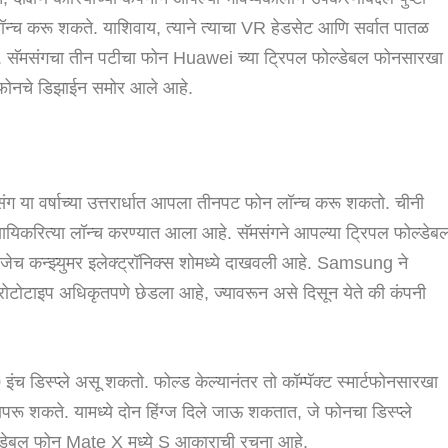
्च करू शकते. याशिवाय, त्याने त्याचा VR हेडसेट आणि सर्वात पातळ
 सॅमसंगचा तीन पटीचा फोन Huawei च्या ट्रिपल फोल्डेबल फोनसारखा
े फोनचे डिझाईन समोर आले आहे.
मसंग या वर्षाच्या उत्तरार्धात आपला तीनपट फोन लॉन्च करू शकतो. चीनी
वसायिकरित्या लॉन्च करण्यात आला आहे. सॅमसंगने आपल्या ट्रिपल फोल्डेब
णजेच कन्झ्युमर इलेक्ट्रॉनिक्स शोमध्ये दाखवली आहे. Samsung ने
ोटाइप अधिकृतपणे छेडला आहे, ज्यावरून असे दिसून येते की कंपनी
.
0 इंच डिस्प्ले असू शकतो. फोल्ड केल्यानंतर तो कॉम्पॅक्ट स्मार्टफोनसारखा
ापरू शकते. यामध्ये दोन हिंग्ज दिले जाऊ शकतात, जे फोनचा डिस्प्ले
्डेबल फोन Mate X मध्ये S आकाराची रचना आहे.