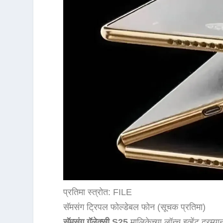
प्रतिमा स्त्रोत: FILE
सॅमसंग ट्रिपल फोल्डेबल फोन (सूचक प्रतिमा)
सॅमसंग गॅलेक्सी S25
मालिकेच्या लॉन्च इव्हेंट दरम्य