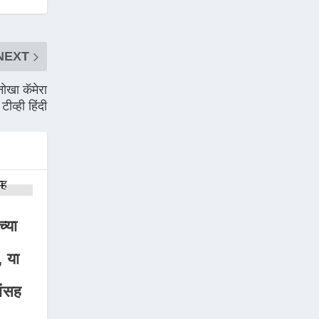
NEXT
ा कॅमेरा
ीव्ही हिंदी
्या
, या
ांसह