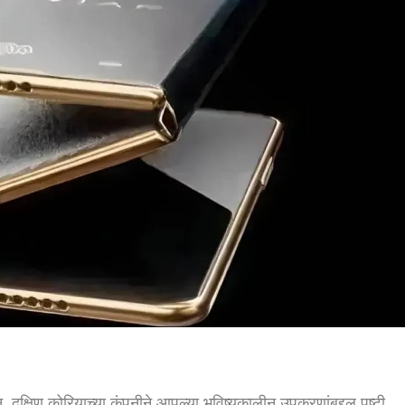
ान, दक्षिण कोरियाच्या कंपनीने आपल्या भविष्यकालीन उपकरणांबद्दल पुष्टी