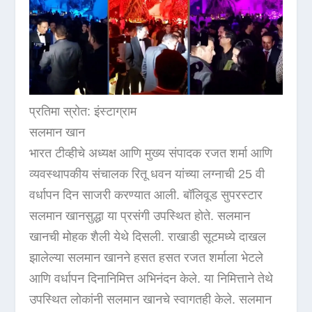
प्रतिमा स्रोत: इंस्टाग्राम
सलमान खान
भारत टीव्हीचे अध्यक्ष आणि मुख्य संपादक रजत शर्मा आणि
व्यवस्थापकीय संचालक रितू धवन यांच्या लग्नाची 25 वी
वर्धापन दिन साजरी करण्यात आली. बॉलिवूड सुपरस्टार
सलमान खानसुद्धा या प्रसंगी उपस्थित होते. सलमान
खानची मोहक शैली येथे दिसली. राखाडी सूटमध्ये दाखल
झालेल्या सलमान खानने हसत हसत रजत शर्माला भेटले
आणि वर्धापन दिनानिमित्त अभिनंदन केले. या निमित्ताने तेथे
उपस्थित लोकांनी सलमान खानचे स्वागतही केले. सलमान