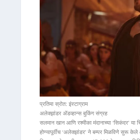
प्रतिमा स्रोत: इंस्टाग्राम
अलेक्झांडर अ‍ॅडव्हान्स बुकिंग संग्रह
सलमान खान आणि रश्मीका मंदानाच्या ‘सिकंदर’ या च
होण्यापूर्वीच ‘अलेक्झांडर’ ने बम्पर मिळविणे सुरू क