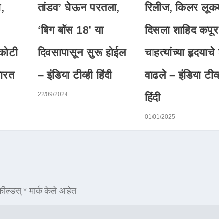
,
तांडव’ घेऊन परतला,
रिलीज, किलर लूकम
‘बिग बॉस 18’ या
दिसला शाहिद कपूर
 कोटी
दिवसापासून सुरू होईल
चाहत्यांच्या हृदयाचे
भारत
– इंडिया टीव्ही हिंदी
वाढले – इंडिया टीव्
22/09/2024
हिंदी
01/01/2025
ील्डस्
*
मार्क केले आहेत