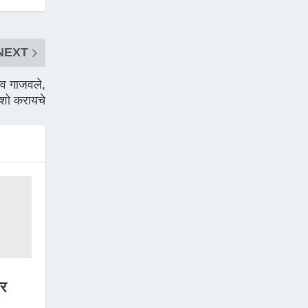
NEXT
स्व गाजवले,
 शो करायचे
टर