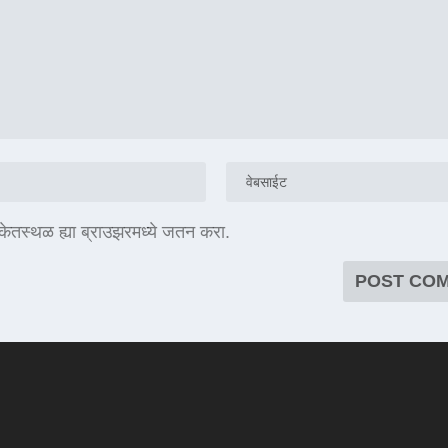
संकेतस्थळ ह्या ब्राउझरमध्ये जतन करा.