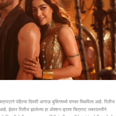
ित्रपटाने पहिल्या दिवशी आगाऊ बुकिंगमध्ये दणका मिळविला आहे. रिलीज
ेले आहे. ईदवर रिलीज झालेल्या हा अ‍ॅक्शन-ड्रामा चित्रपट जबरदस्तीने