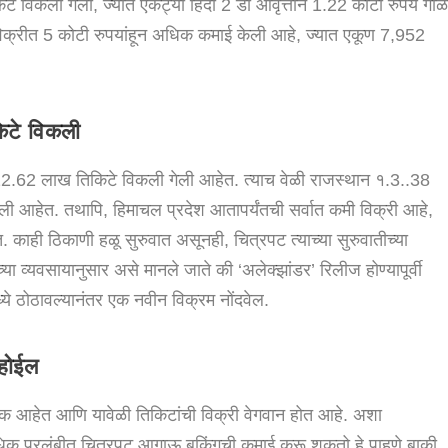
े विकली गेली, ज्यात एकट्या हिंदी 2 डी आवृत्तीने 1.22 कोटी रुपये गोळ
विक्रीत 5 कोटी रुपयांहून अधिक कमाई केली आहे, ज्यात एकूण 7,952
िटे विकली
ीत 22.62 लाख तिकिटे विकली गेली आहेत. त्याच वेळी राजस्थान १.3..38
ी आहेत. तथापि, हिमाचल प्रदेश आतापर्यंतची सर्वात कमी विक्री आहे,
काही ठिकाणी हळू सुरुवात असूनही, चित्रपट त्याच्या सुरुवातीच्या
ा व्यवसायानुसार असे मानले जाते की ‘अलेक्झांडर’ रिलीज होण्यापूर्वी
्ये ठोठावल्यानंतर एक नवीन विक्रम नोंदवेल.
होईल
्लक आहेत आणि यावेळी तिकिटांची विक्री वेगवान होत आहे. अशा
वाधिक प्रलंबीत चित्रपट आगाऊ बुकिंगची कमाई करू शकतो हे पाहणे बाकी