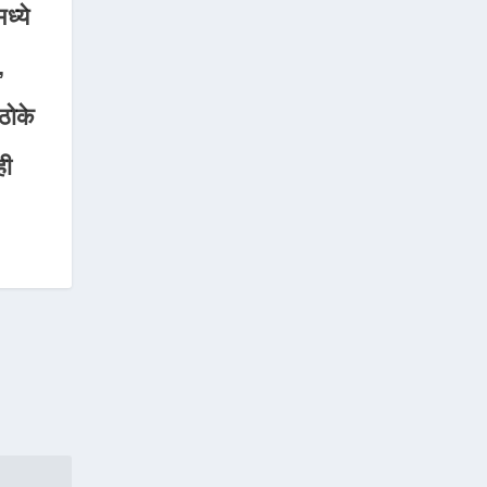
ध्ये
,
 ठोके
ही