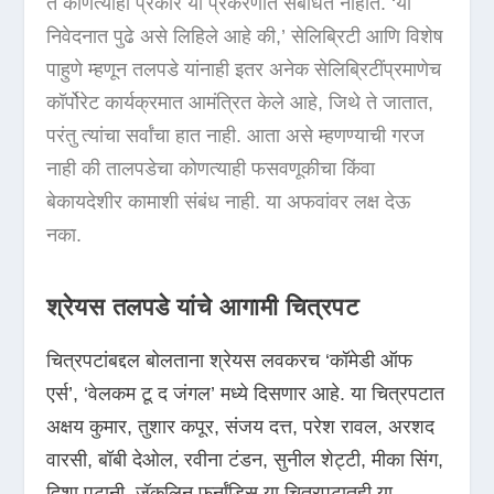
ते कोणत्याही प्रकारे या प्रकरणात संबंधित नाहीत. ‘या
निवेदनात पुढे असे लिहिले आहे की,’ सेलिब्रिटी आणि विशेष
पाहुणे म्हणून तलपडे यांनाही इतर अनेक सेलिब्रिटींप्रमाणेच
कॉर्पोरेट कार्यक्रमात आमंत्रित केले आहे, जिथे ते जातात,
परंतु त्यांचा सर्वांचा हात नाही. आता असे म्हणण्याची गरज
नाही की तालपडेचा कोणत्याही फसवणूकीचा किंवा
बेकायदेशीर कामाशी संबंध नाही. या अफवांवर लक्ष देऊ
नका.
श्रेयस तलपडे यांचे आगामी चित्रपट
चित्रपटांबद्दल बोलताना श्रेयस लवकरच ‘कॉमेडी ऑफ
एर्स’, ‘वेलकम टू द जंगल’ मध्ये दिसणार आहे. या चित्रपटात
अक्षय कुमार, तुशार कपूर, संजय दत्त, परेश रावल, अरशद
वारसी, बॉबी देओल, रवीना टंडन, सुनील शेट्टी, मीका सिंग,
दिशा पटानी, जॅकलिन फर्नांडिस या चित्रपटातही या