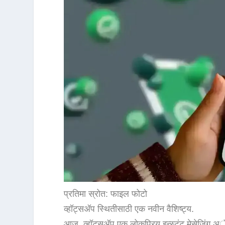
प्रतिमा स्रोत: फाइल फोटो
व्हॉट्सअ‍ॅप स्थितीसाठी एक नवीन वैशिष्ट्य.
आज, व्हॉट्सअ‍ॅप एक लोकप्रिय इन्स्टंट मेसेजिंग अॅप