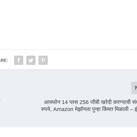
RE:
ी
आयफोन 14 प्लस 256 जीबी खरेदी करण्याची स
रुपये, Amazon मेझॉनला पुन्हा किंमत मिळाली – इंड