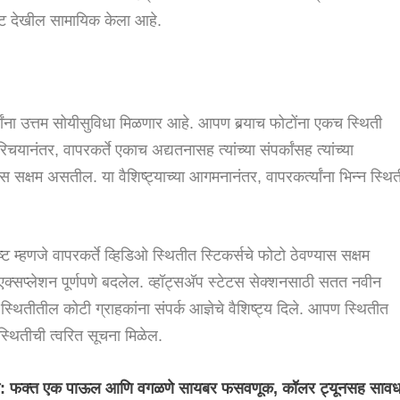
शॉट देखील सामायिक केला आहे.
्त्यांना उत्तम सोयीसुविधा मिळणार आहे. आपण बर्‍याच फोटोंना एकच स्थिती
िचयानंतर, वापरकर्ते एकाच अद्यतनासह त्यांच्या संपर्कांसह त्यांच्या
सक्षम असतील. या वैशिष्ट्याच्या आगमनानंतर, वापरकर्त्यांना भिन्न स्थित
गोष्ट म्हणजे वापरकर्ते व्हिडिओ स्थितीत स्टिकर्सचे फोटो ठेवण्यास सक्षम
्सप्लेशन पूर्णपणे बदलेल. व्हॉट्सअ‍ॅप स्टेटस सेक्शनसाठी सतत नवीन
स्थितीतील कोटी ग्राहकांना संपर्क आज्ञेचे वैशिष्ट्य दिले. आपण स्थितीत
स्थितीची त्वरित सूचना मिळेल.
ून: फक्त एक पाऊल आणि वगळणे सायबर फसवणूक, कॉलर ट्यूनसह साव