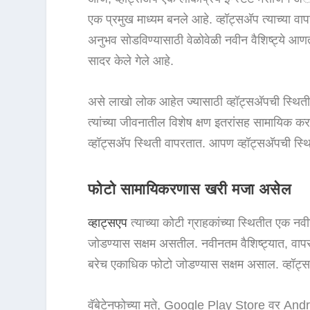
एक प्रमुख माध्यम बनले आहे. व्हॉट्सअ‍ॅप त्याच्या वापर
अनुभव सोडविण्यासाठी वेळोवेळी नवीन वैशिष्ट्ये आणत र
सादर केले गेले आहे.
असे लाखो लोक आहेत ज्यासाठी व्हॉट्सअ‍ॅपची स्थिती ए
त्यांच्या जीवनातील विशेष क्षण इतरांसह सामायिक करत
व्हॉट्सअ‍ॅप स्थिती वापरतात. आपण व्हॉट्सअ‍ॅपची 
फोटो सामायिकरणास खरी मजा असेल
व्हाट्सएप
त्याच्या कोटी ग्राहकांच्या स्थितीत एक नवी
जोडण्यास सक्षम असतील. नवीनतम वैशिष्ट्यात, वापरकर्
बरेच एकाधिक फोटो जोडण्यास सक्षम असाल. व्हॉट्सअ‍ॅ
वॅबेटेनफोच्या मते, Google Play Store वर Androi