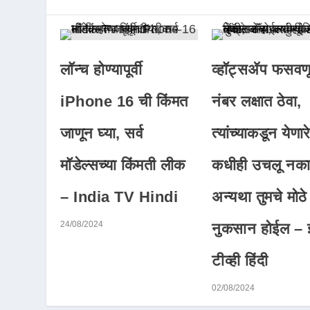
लॉन्च होण्यापूर्वी
व्हॉट्सॲप फसवणू
iPhone 16 ची किंमत
नंबर लक्षात ठेवा,
जाणून घ्या, सर्व
त्यांच्याकडून येणा
मॉडेल्सच्या किंमती लीक
कधीही उचलू नका
– India TV Hindi
अन्यथा तुमचे मोठे
24/08/2024
नुकसान होईल – इ
टीव्ही हिंदी
02/08/2024