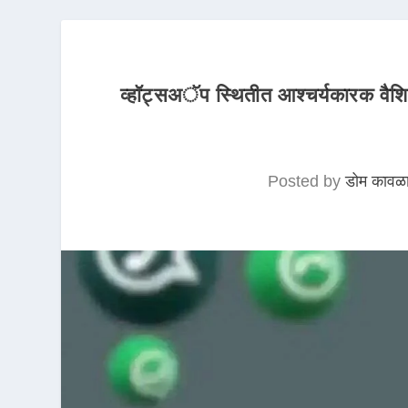
व्हॉट्सअॅप स्थितीत आश्चर्यकारक वैशि
Posted by
डोम कावळ