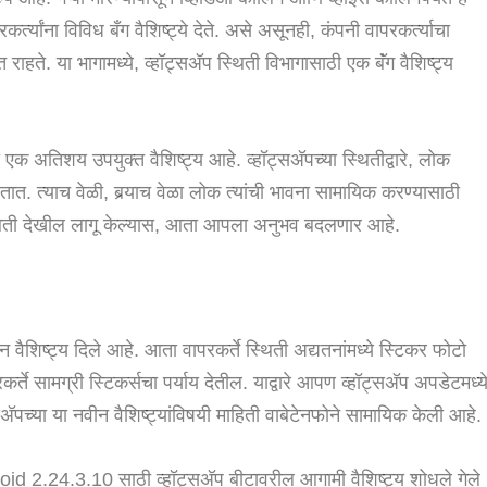
कर्त्यांना विविध बँग वैशिष्ट्ये देते. असे असूनही, कंपनी वापरकर्त्याचा
ाहते. या भागामध्ये, व्हॉट्सअ‍ॅप स्थिती विभागासाठी एक बॅंग वैशिष्ट्य
क अतिशय उपयुक्त वैशिष्ट्य आहे. व्हॉट्सअ‍ॅपच्या स्थितीद्वारे, लोक
ात. त्याच वेळी, बर्‍याच वेळा लोक त्यांची भावना सामायिक करण्यासाठी
स्थिती देखील लागू केल्यास, आता आपला अनुभव बदलणार आहे.
न वैशिष्ट्य दिले आहे. आता वापरकर्ते स्थिती अद्यतनांमध्ये स्टिकर फोटो
ते सामग्री स्टिकर्सचा पर्याय देतील. याद्वारे आपण व्हॉट्सअ‍ॅप अपडेटमध्य
पच्या या नवीन वैशिष्ट्यांविषयी माहिती वाबेटेनफोने सामायिक केली आहे.
d 2.24.3.10 साठी व्हॉट्सअ‍ॅप बीटावरील आगामी वैशिष्ट्य शोधले गेले