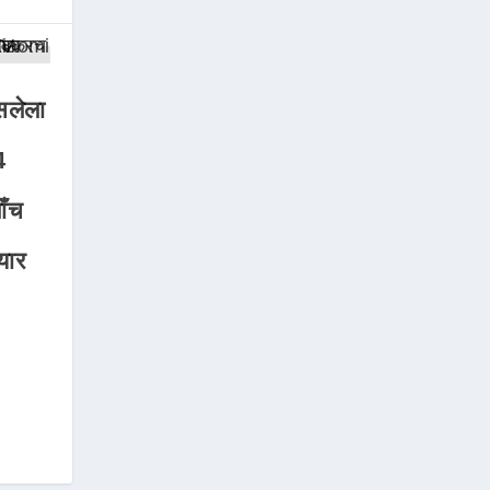
सलेला
4
ाँच
यार