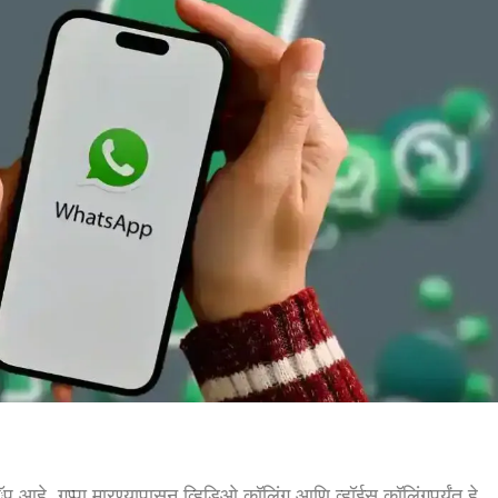
 आहे. गप्पा मारण्यापासून व्हिडिओ कॉलिंग आणि व्हॉईस कॉलिंगपर्यंत हे