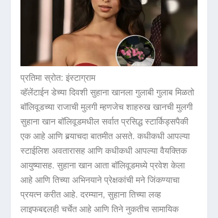
प्रतिमा स्रोत: इंस्टाग्राम
व्हॅलेंटाईन डेच्या दिवशी सुहाना खानला गुलाबी गुलाब मिळतो
बॉलिवूडच्या राजाची मुलगी म्हणजेच शाहरुख खानची मुलगी
सुहाना खान बॉलिवूडमधील सर्वात प्रसिद्ध स्टार्किड्सपैकी
एक आहे आणि बर्‍याचदा बातमीत असते. कधीकधी आपल्या
स्टाईलिश अवतारासह आणि कधीकधी आपल्या वैयक्तिक
आयुष्यासह. सुहाना खान आता बॉलिवूडमध्ये प्रवेश केला
आहे आणि तिच्या अभिनयाने प्रेक्षकांची मने जिंकण्याचा
प्रयत्न करीत आहे. दरम्यान, सुहाना तिच्या लव्ह
लाइफबद्दलही चर्चेत आहे आणि तिने नुकतीच सामायिक