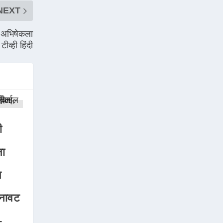
NEXT
ट अभिषेकला
ीव्ही हिंदी
ी
ना
न
नावट
–