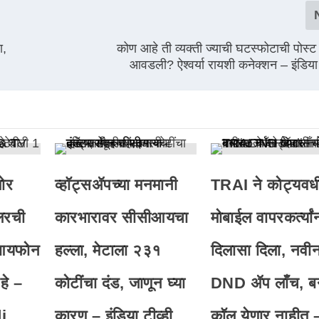
ा,
कोण आहे ती व्यक्ती ज्याची घटस्फोटाची पोस्
आवडली? ऐश्वर्या रायशी कनेक्शन – इंडिया ट
ोर
व्हॉट्सॲपच्या मनमानी
TRAI ने कोट्यवध
लरची
कारभारावर सीसीआयचा
मोबाईल वापरकर्त्यां
 आयफोन
हल्ला, मेटाला २३१
दिलासा दिला, नवी
हे –
कोटींचा दंड, जाणून घ्या
DND ॲप लाँच, ब
i
कारण – इंडिया टीव्ही
कॉल येणार नाहीत 