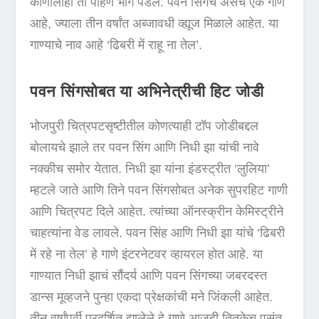
कोणालाही तो पाहणे भाग पडेल. पवन सिंगचे असेच एक गाणे
आहे, ज्याला तीन वर्षांत अब्जावधी व्ह्यूज मिळाले आहेत. या
गाण्याचे नाव आहे ‘ढिबरी में राहू ना तेल’.
पवन सिंगसोबत या अभिनेत्रीची हिट जोडी
भोजपुरी चित्रपटसृष्टीतील कोणत्याही टॉप जोडीबद्दल
बोलायचे झाले तर पवन सिंग आणि निधी झा यांची नावे
नक्कीच समोर येतात. निधी झा यांना इंडस्ट्रीत ‘लुलिया’
म्हटले जाते आणि तिने पवन सिंगसोबत अनेक सुपरहिट गाणी
आणि चित्रपट दिले आहेत. त्यांच्या ऑनस्क्रीन केमिस्ट्रीने
चाहत्यांना वेड लावले. पवन सिंह आणि निधी झा यांचे ‘ढिबरी
में रहे ना तेल’ हे गाणे इंटरनेटवर व्हायरल होत आहे. या
गाण्यात निधी झाचं सौंदर्य आणि पवन सिंगच्या जबरदस्त
डान्स मूव्हजने पुन्हा एकदा प्रेक्षकांची मने जिंकली आहेत.
तीन वर्षांपूर्वी प्रदर्शित झालेले हे गाणे आजही तितकेच पसंत