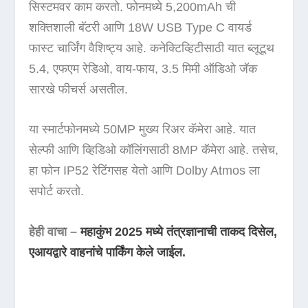
सिस्टमवर काम करतो. फोनमध्ये 5,200mAh ची
शक्तिशाली बॅटरी आणि 18W USB Type C वायर्ड
फास्ट चार्जिंग वैशिष्ट्य आहे. कनेक्टिव्हिटीसाठी यात ब्लूटूथ
5.4, एफएम रेडिओ, वाय-फाय, 3.5 मिमी ऑडिओ जॅक
सारखे फीचर्स असतील.
या स्मार्टफोनमध्ये 50MP मुख्य रिअर कॅमेरा आहे. यात
सेल्फी आणि व्हिडिओ कॉलिंगसाठी 8MP कॅमेरा आहे. तसेच,
हा फोन IP52 रेटिंगसह येतो आणि Dolby Atmos ला
सपोर्ट करतो.
हेही वाचा –
महाकुंभ 2025 मध्ये तंत्रज्ञानाची ताकद दिसेल,
एआयद्वारे वाहनांचे पार्किंग केले जाईल.