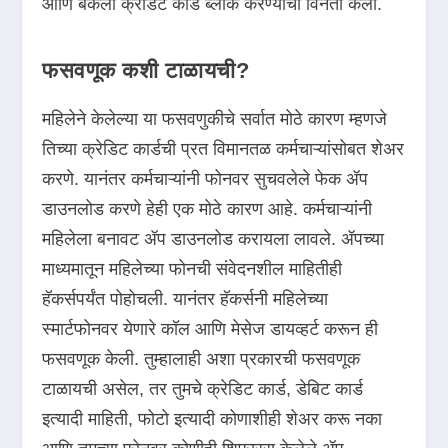
आणि बँकेला क्रेडिट कार्ड ब्लॉक करण्याची विनंती केली.
फसवणूक कशी टाळायची?
महिलेने केलेल्या या फसवणुकीचे सर्वात मोठे कारण म्हणजे
तिच्या क्रेडिट कार्डची प्रत विमानतळ कर्मचाऱ्यांसोबत शेअर
करणे. यानंतर कर्मचाऱ्यांनी फोनवर सुचवलेले फेक ॲप
डाउनलोड करणे हेही एक मोठे कारण आहे. कर्मचाऱ्यांनी
महिलेला बनावट ॲप डाउनलोड करायला लावले. ॲपच्या
माध्यमातून महिलेच्या फोनची संवेदनशील माहितीही
हॅकर्सपर्यंत पोहोचली. यानंतर हॅकर्सनी महिलेच्या
स्मार्टफोनवर येणारे कॉल आणि मेसेज डायव्हर्ट करून ही
फसवणूक केली. तुम्हालाही अशा प्रकारची फसवणूक
टाळायची असेल, तर तुमचे क्रेडिट कार्ड, डेबिट कार्ड
इत्यादी माहिती, फोटो इत्यादी कोणाशीही शेअर करू नका