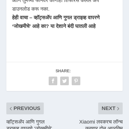
आणि तुमच्या फोनवर कोणीही शिफारस केलेले ॲप
डाउनलोड करू नका.
हेही वाचा –
व्हॉट्सॲप आणि गुगल ड्राइव्ह वापरणे
‘जोखमीचे’ आहे का? या देशाने बंदी घातली आहे
SHARE:
PREVIOUS
NEXT
व्हॉट्सॲप आणि गुगल
Xiaomi लवकरच लॉन्च
ड्राइव्ह वापरणे ‘जोखमीचे’
करणार दोन अप्रतिम