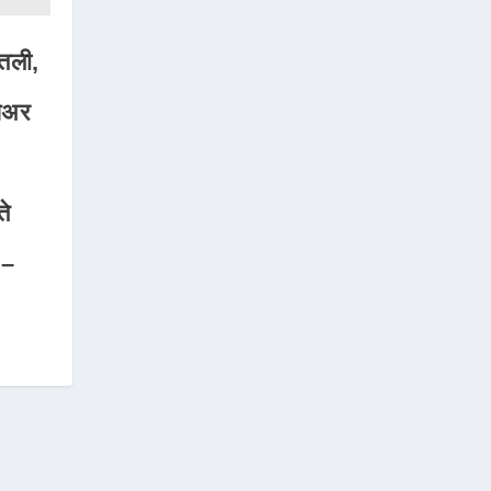
तली,
शेअर
ते
 –