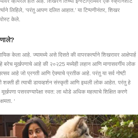
र व्हायरल होत आहे. शिखरने तिच्या इन्स्टाग्रामवर एक स्क्रीनशॉट
त्याने लिहिले, ‘परंतु आपण दलित आहात.’ या टिप्पणीनंतर, शिखर
पोस्ट केले.
हणाले?
यिक केला आहे. ज्यामध्ये असे दिसते की वापरकर्त्याने शिखरावर आक्षेपार्ह
ी, ‘हे बरेच मूर्खपणाचे आहे की २०२25 मध्येही लहान आणि मागासवर्गीय लोक
व आहे जो प्रगती आणि ऐक्याचे प्रतीक आहे. परंतु या सर्व गोष्टी
 शक्ती ही त्याची डायव्हर्शन संस्कृती आणि इथली लोक आहेत. परंतु हे
र्खपणा पसरवण्यापेक्षा स्वत: ला थोडे अधिक महत्वाचे शिक्षित करणे
्षमता. ‘