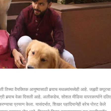
ती तिच्या वैयक्तिक आयुष्यासाठी बर्‍याच मथळ्यांमध्येही आहे. जह्नवी कपूरचा
री बर्‍याच वेळा दिसली आहे. अलीकडेच, सोशल मीडिया वापरकर्त्याने दलि
्याचा प्रयत्न केला. यासंदर्भात, शिखर पहादियानेही बरेच पोस्ट केले