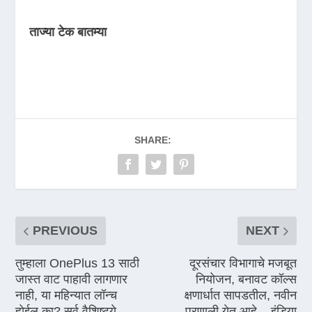
ताज्या टेक बातम्या
SHARE:
PREVIOUS
NEXT
तुम्हाला OnePlus 13 साठी
दूरसंचार विभागाचे मजबूत
जास्त वाट पाहावी लागणार
नियोजन, बनावट कॉल्स
नाही, या महिन्यात लॉन्च
क्षणार्धात सापडतील, नवीन
होईल का? सर्व वैशिष्ट्ये
प्रणाली येत आहे – इंडिया