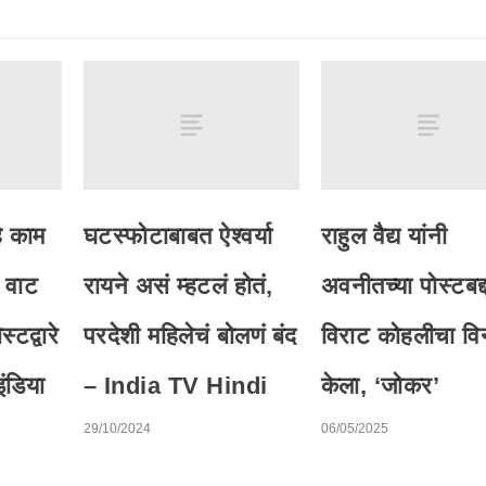
हे काम
घटस्फोटाबाबत ऐश्वर्या
राहुल वैद्य यांनी
ी वाट
रायने असं म्हटलं होतं,
अवनीतच्या पोस्टबद्
्टद्वारे
परदेशी महिलेचं बोलणं बंद
विराट कोहलीचा वि
ंडिया
– India TV Hindi
केला, ‘जोकर’
29/10/2024
06/05/2025