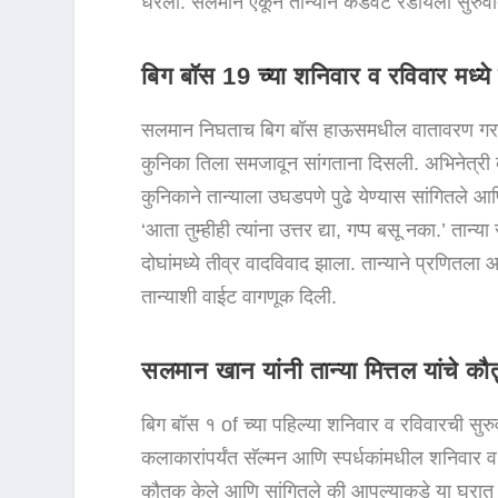
धरला. सलमान ऐकून तान्याने कडवट रडायला सुरुवा
बिग बॉस 19 च्या शनिवार व रविवार मध्ये 
सलमान निघताच बिग बॉस हाऊसमधील वातावरण गरम हो
कुनिका तिला समजावून सांगताना दिसली. अभिनेत्री व्य
कुनिकाने तान्याला उघडपणे पुढे येण्यास सांगितले आणि
‘आता तुम्हीही त्यांना उत्तर द्या, गप्प बसू नका.’ ता
दोघांमध्ये तीव्र वादविवाद झाला. तान्याने प्रणितला 
तान्याशी वाईट वागणूक दिली.
सलमान खान यांनी तान्या मित्तल यांचे कौ
बिग बॉस १ of च्या पहिल्या शनिवार व रविवारची सुर
कलाकारांपर्यंत सॅल्मन आणि स्पर्धकांमधील शनिवार व
कौतुक केले आणि सांगितले की आपल्याकडे या घरात चार