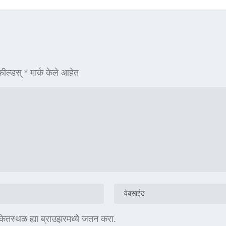
ील्डस्
*
मार्क केले आहेत
संकेतस्थळ ह्या ब्राउझरमध्ये जतन करा.