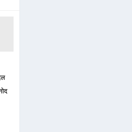
दल
नोद