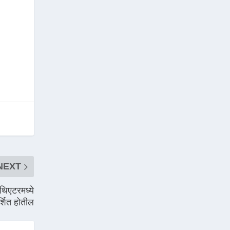
NEXT
थिएटरमध्ये
र्शित होतील