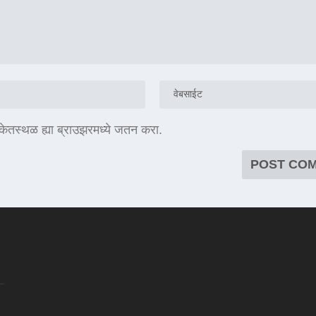
संकेतस्थळ ह्या ब्राउझरमध्ये जतन करा.