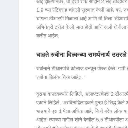
आई झाल्यानंतर, ती हशा शेफ सीझन 2 सह टीव्ही
1.9 च्या रेटिंगसह चांगली सुरुवात केली आहे. बरं, र
चांगला टीआरपी मिळाला आहे आणि ती तिला ‘टीआरपी क
अभिनेत्री ट्रोल केली जात होती आणि अली गोनीला कॉल
करीत आहेत.
चाहते रुबीना दिल्कच्या समर्थनार्थ उतरले
रुबीनाने टीआरपीचे कोलाज बनवून पोस्ट केले. गप
रुबीना डिलॅक चिन्ह आहेत. ‘
दुसर्‍या वापरकर्त्याने लिहिले, ‘#लाफ्टरचेफ्स 2 टीआ
एकाने लिहिले, ‘#रबिनादिलाइकने पुन्हा हे सिद्ध के
भाड्याने एस 1 पेक्षा अधिक आहे, जिथे बरेच लोक या
आहेत! त्याच्या मागील शोने देखील 5.5 टीआरपीला आ