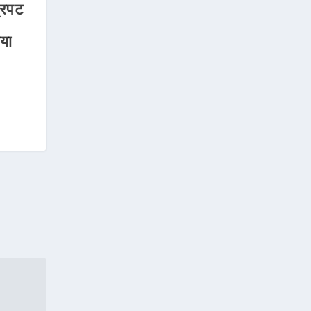
्रपट
या