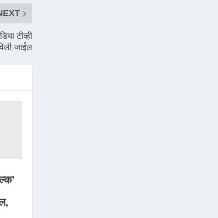
NEXT
डिया टीव्ही
ठरविली जाईल
ल्क’
ल,