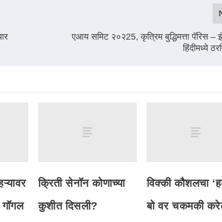
यार
एआय समिट २०२25, कृत्रिम बुद्धिमत्ता पॅरिस – इं
हिंदीमध्ये 
ऱ्यावर
क्रिती सेनॉन कोणाच्या
विक्की कौशलचा ‘ह
 गॉगल
कुशीत दिसली?
बो वर चकमकी करे