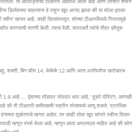
वर परतली. या आठवड्याचा टीआरपी अहवाल आला आहे आणि लाफ्टर शेफने
ुबीना डिलॅकच्या चाहत्यांना हे पाहून खूप आनंद झाला की या शोला इतका
्वीन’ म्हणत आहे. काही दिवसांपासून, शोच्या टीआरपीमध्ये गिरवतमुळे
 करण्याची मागणी केली. त्याच वेळी, वापरकर्ते त्यांचे तीव्र कौतुक
्पी बहू, शक्ती, बिग बॉस 14, केकेके 12 आणि आता #लॉफशेफ खरोखरच
रपी 1.9 आहे … द्वेषाच्या तोंडावर जोरदार थाप आहे.’ दुसरे पोस्टिंग, आणखी
ले आहे की ती टीआरपी कमीतकमी स्क्रीन स्पेसमध्ये आणू शकते. प्रारंभिक
 हंगामात मूर्खपणाचे म्हणत आहेत, तर काही लोक खूप चांगले रुबीना दिसत
घाडी म्हणून स्पर्श केला आहे, म्हणून आता आपल्याला माहित आहे की को