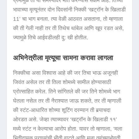
प्रेमामुळे ती या समस्यांवर मात करण्यास सक्षम आहे. तिच्या
भावाच्या मृत्यूनंतर दोन दिवसांनी निक्की ‘खट्रॉन के खिलाडी
11’ चा भाग बनला. त्या वेळी आठवत असताना, तो म्हणाला
की ती गेली नाही तर ती तिथेच थांबेल आणि खूप रडत असे,
ज्यामुळे तिचे आईवडीलही दु: खी होतील.
अभिनेत्रीला मृत्यूचा सामना करावा लागला
निक्कीचा असा विश्वास आहे की जर तिचा भाऊ अजूनही
जिवंत असेल तर ती तिला शोमध्ये सामील होण्यासाठी
प्रोत्साहित करेल. तिने सांगितले की जर तिने शोमध्ये भाग
घेतला नसेल तर ती नैराश्यात जाऊ शकते, तर ती म्हणाली
की स्टंट-आधारित शोच्या शूटिंग दरम्यान ती बर्‍याचदा
ओरडत असे. जेव्हा त्याच्यावर ‘खट्रॉन के खिलाडी ११’
मध्ये स्टंट न केल्याचा आरोप होता. यावर तो म्हणाला, ‘मला
भितीदायक प्राण्यांची भीती वाटते आणि मला त्यांच्याभोवती