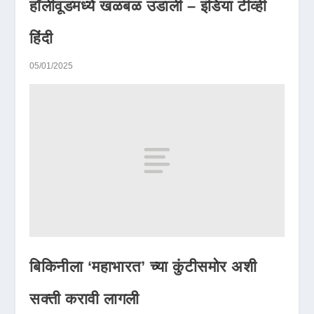
हॉलीवूडमध्ये खळबळ उडाली – इंडिया टीव्ही
हिंदी
05/01/2025
बिकिनीला ‘महाभारत’ च्या कुंटीसमोर अशी
सक्ती करावी लागली