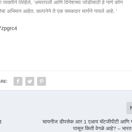
्‍या व्यक्तीने लिहिले, ‘अमरापली आणि दिनेशच्या जोडीसाठी हे गाणे कोण
रीचा अभिमान आहेत. कल्पनेने ते एक चमकदार मार्गाने गायले आहे. ‘
7zpgrc4
RE:
ड
चायनीज डीपसेक आर 1 एआय चॅटजीपीटी आणि ग
पासून किती वेगळे आहे? – भारत ट