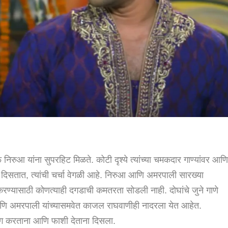
​निरुआ यांना सुपरहिट मिळते. कोटी दृश्ये त्यांच्या चमकदार गाण्यांवर आण
र दिसतात, त्यांची चर्चा वेगळी आहे. निरुआ आणि अमरपाली सारख्या
करण्यासाठी कोणत्याही दगडाची कमतरता सोडली नाही. दोघांचे जुने गाणे
ुआ आणि अमरपाली यांच्यासमवेत काजल राघवाणीही नादरला येत आहेत.
िंग करताना आणि फाशी देताना दिसला.