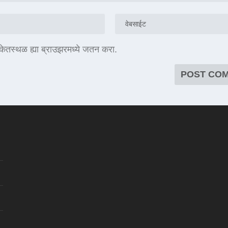
संकेतस्थळ ह्या ब्राउझरमध्ये जतन करा.