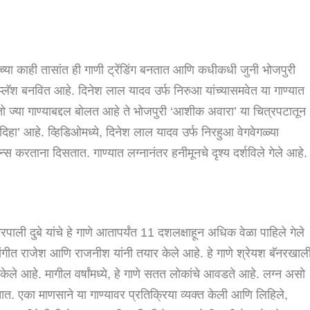
्या काही तासांत ही गाणी ट्रेंडिंग बनतात आणि कधीकधी जुनी भोजपुरी
्लॅश बनवित आहे. दिनेश लाल यादव उर्फ ​​निरुआ यांच्यासमवेत या गाण्यात
तो ज्या गाण्याबद्दल बोलत आहे ते भोजपुरी ‘आशीक अवारा’ या चित्रपटातून
िहा’ आहे. व्हिडिओमध्ये, दिनेश लाल यादव उर्फ ​​निरहुआ वेगवेगळ्या
स करताना दिसतात. गाण्यात लग्नानंतर हनीमूनचे दृश्य दर्शविले गेले आहे.
 दुबे यांचे हे गाणे आतापर्यंत 11 दशलक्षाहून अधिक वेळा पाहिले गेले
े संगीत राजेश आणि राजनीश यांनी तयार केले आहे. हे गाणे श्रेयश बॅनरखाल
केले आहे. मागील वर्षांमध्ये, हे गाणे सतत लोकांचे आवडते आहे. लग्न असो
तात. एका माणसाने या गाण्यावर प्रतिक्रिया व्यक्त केली आणि लिहिले,