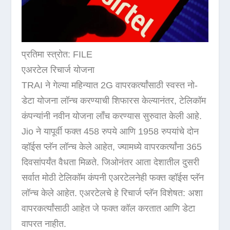
प्रतिमा स्त्रोत: FILE
एअरटेल रिचार्ज योजना
TRAI ने गेल्या महिन्यात 2G वापरकर्त्यांसाठी स्वस्त नो-
डेटा योजना लॉन्च करण्याची शिफारस केल्यानंतर, टेलिकॉम
कंपन्यांनी नवीन योजना लाँच करण्यास सुरुवात केली आहे.
Jio ने यापूर्वी फक्त 458 रुपये आणि 1958 रुपयांचे दोन
व्हॉईस प्लॅन लॉन्च केले आहेत, ज्यामध्ये वापरकर्त्यांना 365
दिवसांपर्यंत वैधता मिळते. जिओनंतर आता देशातील दुसरी
सर्वात मोठी टेलिकॉम कंपनी एअरटेलनेही फक्त व्हॉईस प्लॅन
लॉन्च केले आहेत. एअरटेलचे हे रिचार्ज प्लॅन विशेषत: अशा
वापरकर्त्यांसाठी आहेत जे फक्त कॉल करतात आणि डेटा
वापरत नाहीत.