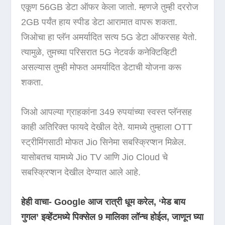
एकूण 56GB डेटा ऑफर केला जातो. म्हणजे तुम्ही दररोज
2GB पर्यंत हाय स्पीड डेटा आरामात वापरू शकता.
जिओचा हा प्लॅन अमर्यादित सत्य 5G डेटा ऑफरसह येतो.
त्यामुळे, तुमच्या परिसरात 5G नेटवर्क कनेक्टिव्हिटी
असल्यास तुम्ही मोफत अमर्यादित डेटाची योजना करू
शकता.
जिओ आपल्या ग्राहकांना 349 रुपयांच्या स्वस्त प्लॅनसह
काही अतिरिक्त फायदे देखील देते. यामध्ये तुम्हाला OTT
स्ट्रीमिंगसाठी मोफत Jio सिनेमा सबस्क्रिप्शन मिळेल.
यासोबतच यामध्ये Jio TV आणि Jio Cloud चे
सबस्क्रिप्शन देखील देण्यात आले आहे.
हेही वाचा- Google आज रात्री धूम करेल, ‘मेड बाय
गुगल’ इव्हेंटमध्ये पिक्सेल 9 मालिका लॉन्च होईल, जाणून घ्या