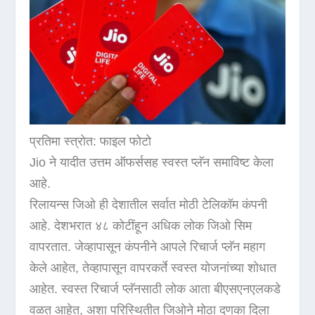
प्रतिमा स्त्रोत: फाइल फोटो
Jio ने यादीत उत्तम ऑफर्ससह स्वस्त प्लॅन समाविष्ट केला
आहे.
रिलायन्स जिओ ही देशातील सर्वात मोठी टेलिकॉम कंपनी
आहे. देशभरात ४८ कोटींहून अधिक लोक जिओ सिम
वापरतात. जेव्हापासून कंपनीने आपले रिचार्ज प्लॅन महाग
केले आहेत, तेव्हापासून वापरकर्ते स्वस्त योजनांच्या शोधात
आहेत. स्वस्त रिचार्ज प्लॅनसाठी लोक आता बीएसएनएलकडे
वळत आहेत, अशा परिस्थितीत जिओने मोठा दणका दिला