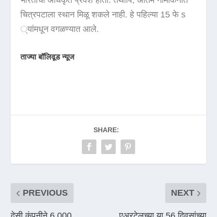
भारताची अधिकृत प्रवेश होती. तथापि, अंतिम नामांकनात
चित्रपटाला स्थान मिळू शकले नाही. हे पहिल्या 15 फे s
्यांमधून वगळण्यात आले.
ताज्या बॉलिवूड न्यूज
SHARE:
PREVIOUS
NEXT
देसी कंपनीने 6,000
एअरटेलच्या या 56 दिवसांच्या