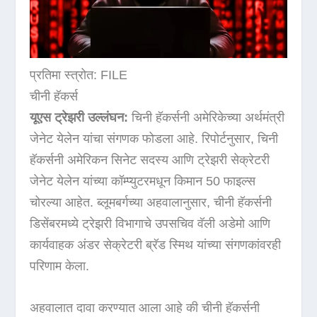
प्रतिमा स्त्रोत: FILE
चीनी हॅकर्स
यूएस ट्रेझरी उल्लंघन:
चिनी हॅकर्सनी अमेरिकेच्या अर्थमंत्री
जेनेट येलेन यांचा संगणक फोडला आहे. रिपोर्टनुसार, चिनी
हॅकर्सनी अमेरिकन सिनेट सदस्य आणि ट्रेझरी सेक्रेटरी
जेनेट येलेन यांच्या कॉम्प्युटरमधून किमान 50 फाइल्स
चोरल्या आहेत. ब्लूमबर्गच्या अहवालानुसार, चीनी हॅकर्सनी
डिसेंबरमध्ये ट्रेझरी विभागाचे उपसचिव वॅली अडेमो आणि
कार्यवाहक अंडर सेक्रेटरी ब्रॅड स्मिथ यांच्या संगणकांवरही
परिणाम केला.
अहवालात दावा करण्यात आला आहे की चीनी हॅकर्सनी