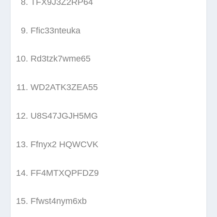
TFX9J3Z2RP64
Ffic33nteuka
Rd3tzk7wme65
WD2ATK3ZEA55
U8S47JGJH5MG
Ffnyx2 HQWCVK
FF4MTXQPFDZ9
Ffwst4nym6xb