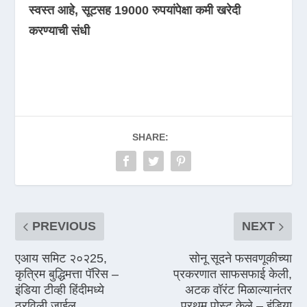
स्वस्त आहे, सूटसह 19000 रुपयांपेक्षा कमी खरेदी
करण्याची संधी
SHARE:
PREVIOUS
NEXT
एआय समिट २०२25,
सोनू सूदने फसवणूकीच्या
कृत्रिम बुद्धिमत्ता पॅरिस –
प्रकरणात साफसफाई केली,
इंडिया टीव्ही हिंदीमध्ये
अटक वॉरंट मिळाल्यानंतर
ठरविली जाईल
प्रथम पोस्ट केले – इंडिया