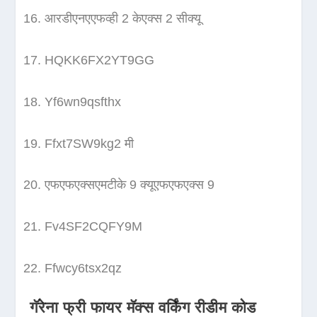
आरडीएनएएफव्ही 2 केएक्स 2 सीक्यू
HQKK6FX2YT9GG
Yf6wn9qsfthx
Ffxt7SW9kg2 मी
एफएफएक्सएमटीके 9 क्यूएफएफएक्स 9
Fv4SF2CQFY9M
Ffwcy6tsx2qz
गॅरेना फ्री फायर मॅक्स वर्किंग रीडीम कोड