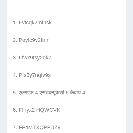
Fvtcqk2mfnsk
Peyfc9v2ftnn
Ffwx9tsy2qk7
Pfs5y7nqfv9s
एक्सएफ 4 एसडब्ल्यूकेसी 6 केवाय 4
Ffnyx2 HQWCVK
FF4MTXQPFDZ9