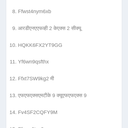
Ffwst4nym6xb
आरडीएनएएफव्ही 2 केएक्स 2 सीक्यू
HQKK6FX2YT9GG
Yf6wn9qsfthx
Ffxt7SW9kg2 मी
एफएफएक्सएमटीके 9 क्यूएफएफएक्स 9
Fv4SF2CQFY9M