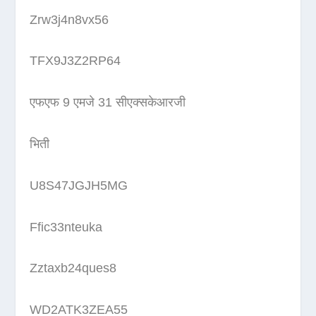
Zrw3j4n8vx56
TFX9J3Z2RP64
एफएफ 9 एमजे 31 सीएक्सकेआरजी
भिती
U8S47JGJH5MG
Ffic33nteuka
Zztaxb24ques8
WD2ATK3ZEA55