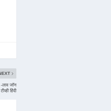
NEXT
न -लाव जॉन
ीव्ही हिंदी