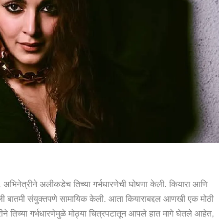
अभिनेत्रीने अलीकडेच तिच्या गर्भधारणेची घोषणा केली. कियारा आणि
 चांगली बातमी संयुक्तपणे सामायिक केली. आता कियाराबद्दल आणखी एक मोठी
 तिच्या गर्भधारणेमुळे मोठ्या चित्रपटातून आपले हात मागे घेतले आहेत,