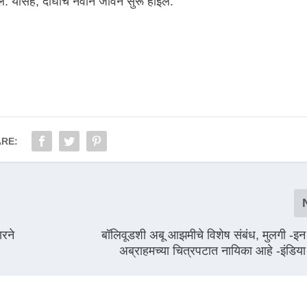
तील. यासह, दोघांचे नवीन जीवन सुरू होईल.
RE:
ारने
बॉलिवूडशी अबू आझमीचे विशेष संबंध, मुलगी -इ
अब्राहमच्या चित्रपटात नायिका आहे -इंडिया ट