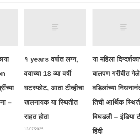
छाया
१ years वर्षात लग्न,
या महिला दिग्दर्शका
on
वयाच्या 18 व्या वर्षी
बालपण गरीबीत गेले
ींच्या
घटस्फोट, आता टीव्हीचा
वडिलांच्या निधनानं
जना –
खलनायक या स्थितीत
तिची आर्थिक स्थित
राहत होता
बिघडली – इंडिया टी
12/07/2025
हिंदी