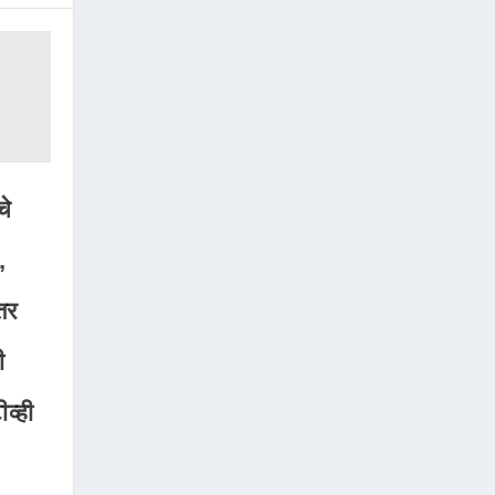
चे
,
तर
ी
व्ही