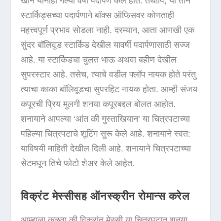
खान यांनीही गेल्या वर्षी पदार्पण केले होते. तथापि, या तीन
स्टार्किड्सच्या पदार्पणाने बॉक्स ऑफिसवर कोणताही
महत्त्वपूर्ण प्रभाव सोडला नाही. दरम्यान, आता आणखी एक
सुंदर बॉलिवूड स्टार्किड देखील यावर्षी पदार्पणासाठी सज्ज
आहे. या स्टार्किडचा चुलत भाऊ अथवा बहीण देखील
सुपरस्टार आहे. तसेच, त्याचे वडील फ्लॉप नायक होते परंतु
त्याचा काका बॉलिवूडचा सुपरहिट नायक होता. आम्ही संजय
कपूरची प्रिय मुलगी शनया कपूरबद्दल बोलत आहोत.
शनायाने आपल्या ‘आंत की गुस्ताखियान’ या चित्रपटाच्या
पहिल्या चित्रपटाचे शूटिंग सुरू केले आहे. शनायाने स्वत:
याविषयी माहिती देखील दिली आहे. शनायाने चित्रपटाच्या
सेटमधून तिचे फोटो शेअर केले आहेत.
विक्रंट मेस्सीसह ऑनस्क्रीन रोमान्स करेल
आम्हाला कळवा की विक्रांत मेस्सी या चित्रपटात शनया