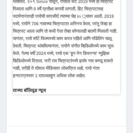
थांबविले. २०१ Since पासून, रायोला थेट 2019 मध्ये हा चित्रपट
मिळाला आणि 6 वर्षे प्रतीक्षा करावी लागली. हिट चित्रपटासह
पदार्पणानंतरही रायोची कारकीर्द त्याच्या चेह in ्यावर आली. 2019
मध्ये, रायोने 706 नावाच्या चित्रपटात अभिनय केला, परंतु जेव्हा हा
चित्रपट आला आणि तो कधी गेला तेव्हा कोणालाही बातमी मिळाली नाही.
यानंतर, रायो शॉर्ट फिल्ममध्ये काम करत राहिले आणि मॉडेलिंग चालू
ठेवली. चित्रपट थांबविल्यानंतर, रायोने संगीत व्हिडिओंमध्ये काम सुरू
केले. गेल्या वर्षी 2024 मध्ये, रायो एक ‘हून मेन डिफरन्स’ म्युझिक
व्हिडिओमध्ये दिसला. जरी राव चित्रपटांमध्ये इतके नाव कमवू शकले
नाही, तरीही ते सोशल मीडियावर लोकप्रिय आहे. रायो नंतर
इन्स्टाग्रामवर 1 दशलक्षाहून अधिक लोक आहेत.
ताज्या बॉलिवूड न्यूज