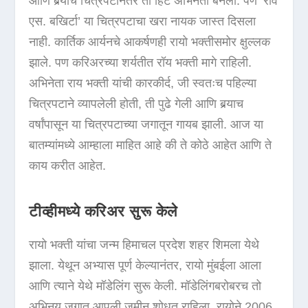
आणि बर्‍याच चित्रपटांनंतर तो हिट अभिनेता बनला. पण ‘राव
एस. बखिर्टा’ या चित्रपटाचा खरा नायक जास्त दिसला
नाही. कार्तिक आर्यनचे आकर्षणही रायो भक्तीसमोर क्षुल्लक
झाले. पण करिअरच्या शर्यतीत रॉय भक्ती मागे राहिली.
अभिनेता राय भक्ती यांची कारकीर्द, जी स्वतःच पहिल्या
चित्रपटाने व्यापलेली होती, ती पुढे गेली आणि बर्‍याच
वर्षांपासून या चित्रपटाच्या जगातून गायब झाली. आज या
बातम्यांमध्ये आम्हाला माहित आहे की ते कोठे आहेत आणि ते
काय करीत आहेत.
टीव्हीमध्ये करिअर सुरू केले
रायो भक्ती यांचा जन्म हिमाचल प्रदेश शहर शिमला येथे
झाला. येथून अभ्यास पूर्ण केल्यानंतर, रायो मुंबईला आला
आणि त्याने येथे मॉडेलिंग सुरू केली. मॉडेलिंगबरोबरच तो
अभिनय जगात आपली जमीन शोधत राहिला. रायोने 2006