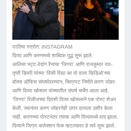
प्रतिमा स्त्रोत: INSTAGRAM
दिव्या आणि करणमध्ये शाब्दिक युद्ध सुरू झाले.
आलिया भट्ट-वेदांग रैनाचा ‘जिगरा’ आणि राजकुमार राव-
तृप्ती डिमरी यांच्या ‘विकी विद्या का वो वाला व्हिडिओ’च्या
बॉक्स ऑफिस संघर्षादरम्यान, चित्रपट निर्माते करण जोहर
आणि दिव्या खोसला यांच्यातील संघर्ष चर्चेत आला आहे.
‘जिगरा’ रिलीजच्या दिवशी दिव्या खोसलाने एक पोस्ट शेअर
केली, ज्यानंतर करण जोहरनेही उत्तर द्यायला उशीर केला
नाही. करणच्या पोस्टनंतर त्याचा आणि दिव्यामध्ये वाद झाला.
दिव्याने जिग्रा कलेक्शन फेक म्हटल्यावर हे सर्व सुरू झाले.