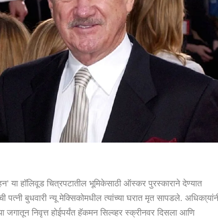
न’ या हॉलिवूड चित्रपटातील भूमिकेसाठी ऑस्कर पुरस्काराने देण्यात
 पत्नी बुधवारी न्यू मेक्सिकोमधील त्यांच्या घरात मृत सापडले. अधिका्यांन
ा जगातून निवृत्त होईपर्यंत हॅकमन सिल्व्हर स्क्रीनवर दिसला आणि