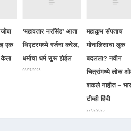
आजोबा
‘महावतार नरसिंह’ आता
महाकुभ संपताच
ासह एक
थिएटरमध्ये गर्जना करेल,
मोनालिसाचा लुक
 केला
धर्माचा धर्म सुरू होईल
बदलला? नवीन
08/07/2025
चित्रांमध्ये लोक 
शकले नाहीत – भा
टीव्ही हिंदी
27/02/2025