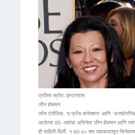
प्रतिमा स्रोत: इंस्टाग्राम
जीन हॅकमन
लॉस एंजेलिस. ‘द फ्रेंच कनेक्शन’ आणि ‘अनफोरगिव्ह
आलेल्या 95 -वर्षाचा अभिनेता जीन हॅकमन आणि त्यांची
ही माहिती दिली. १ 60 s० च्या दशकापासून सिनेमाच्य