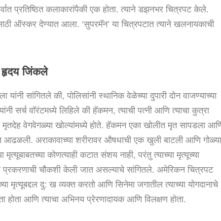
्वात प्रतिष्ठित कलाकारांपैकी एक होता. त्याने डझनभर चित्रपट केले.
ांसाठी ऑस्कर देण्यात आला. ‘सुपरमॅन’ या चित्रपटात त्याने खलनायकाची
 हृदय जिंकले
 यांनी सांगितले की, पोलिसांनी स्थानिक वेळेच्या दुपारी दोन वाजण्याच्या
ंनी सर्च वॉरंटमध्ये लिहिले की हॅकमन, त्याची पत्नी आणि त्याचा कुत्रा
े मृतदेह वेगवेगळ्या खोल्यांमध्ये होते. हॅकमन एका खोलीत मृत सापडला आण
स्थेत आढळली. अराकावाच्या शरीरावर औषधाची एक खुली बाटली आणि गोळ्य
मृत्यूबाबतच्या कोणत्याही कटात संशय नाही, परंतु त्याच्या मृत्यूच्या
 प्रकरणाची चौकशी केली जात असल्याचे सांगितले. अमेरिकन चित्रपट
नच्या मृत्यूबद्दल दु: ख व्यक्त करतो आणि सिनेमा जगातील त्याच्या योगदानाचे
ेता होता आणि त्याचा अभिनय प्रेरणादायक आणि विलक्षण होता.