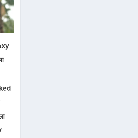
axy
या
ked
ा
ला
V