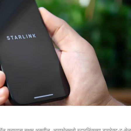
ल करण्यास सक्षम असतील. आयफोनमध्ये स्टारलिंकच्या डायरेक्ट-टू-से