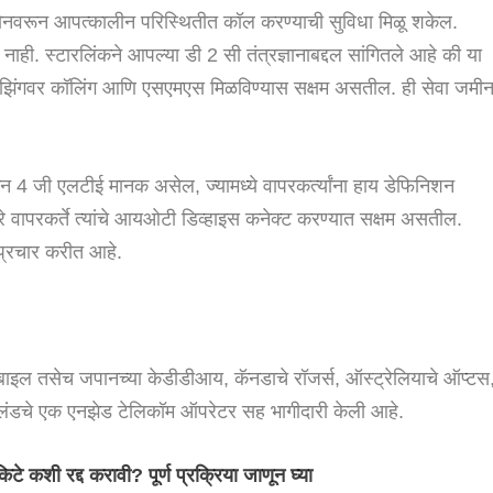
वरून आपत्कालीन परिस्थितीत कॉल करण्याची सुविधा मिळू शकेल.
नाही. स्टारलिंकने आपल्या डी 2 सी तंत्रज्ञानाबद्दल सांगितले आहे की या
ट ब्राउझिंगवर कॉलिंग आणि एसएमएस मिळविण्यास सक्षम असतील. ही सेवा जमीन
्ञान 4 जी एलटीई मानक असेल, ज्यामध्ये वापरकर्त्यांना हाय डेफिनिशन
्वारे वापरकर्ते त्यांचे आयओटी डिव्हाइस कनेक्ट करण्यात सक्षम असतील.
 प्रचार करीत आहे.
ोबाइल तसेच जपानच्या केडीडीआय, कॅनडाचे रॉजर्स, ऑस्ट्रेलियाचे ऑप्टस
ूझीलंडचे एक एनझेड टेलिकॉम ऑपरेटर सह भागीदारी केली आहे.
टे कशी रद्द करावी? पूर्ण प्रक्रिया जाणून घ्या